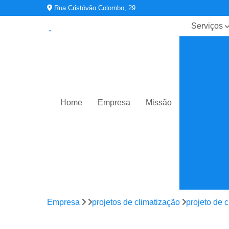
Rua Cristóvão Colombo, 29
Serviços
Contratos 
manutençã
ar
condiciona
Limpeza d
duto
Home
Empresa
Missão
Planos de
manutençã
operação 
controle
Sistemas d
ar
condiciona
Sistemas d
Empresa
projetos de climatização
projeto de c
climatizaç