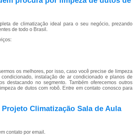
 quem procura por
limpeza de dutos de
Pmoc Plano de Manutenção Opera
Retrofit de Sistema de Ar Condic
Sistema Ar Condicionado São José do Rio P
eta de climatização ideal para o seu negócio, prezando
ntes de todo o Brasil.
Sistema de Ar Condicionado
iços:
Sistema de Ar Condicionado Retrof
Sistema de Dutos de Ar Condicionado
Sistema Vrf Ar Condicionado
ermos os melhores, por isso, caso você precise de limpeza
Sistema Central de Climatiza
 condicionado, instalação de ar condicionado e planos de
nos destacando no segmento. Também oferecemos outros
Sistema de Climatização Automatizad
 limpeza de dutos com robô. Entre em contato conosco para
Sistema de Climatização de Laboratór
 Projeto Climatização Sala de Aula
Sistema de Climatização Hospitalar
Sistema de Climatização São José do Rio P
Sistema de Climatização Vrf
em contato por email.