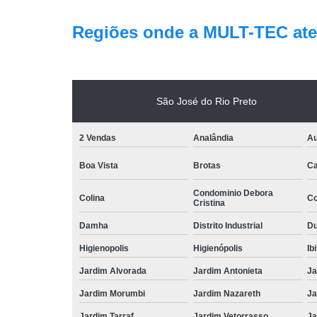
Regiões onde a MULT-TEC ate
São José do Rio Preto
2 Vendas
Analândia
Au
Boa Vista
Brotas
Ca
Condominio Debora
Colina
Co
Cristina
Damha
Distrito Industrial
Du
Higienopolis
Higienópolis
Ib
Jardim Alvorada
Jardim Antonieta
Ja
Jardim Morumbi
Jardim Nazareth
Ja
Jardim Tarraf
Jardim Vetorrasso
Ja