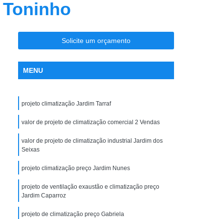
a Toninho
nção Ar Condicionado
Limpeza de Dutos
entral
Limpeza de Dutos com Robô
 de Ar Condicionado
Solicite um orçamento
icionado São José do Rio Preto
MENU
la Maceno
Limpeza de Dutos de Exaustão
os Industriais
Limpeza de Dutos Robotizada
projeto climatização Jardim Tarraf
za Robotizada de Dutos de Ar Condicionado
Plano de Manutenção Operação e Controle
valor de projeto de climatização comercial 2 Vendas
 e Controle para Ar Condicionado
valor de projeto de climatização industrial Jardim dos
Seixas
ionado
Pmoc Ar Condicionado
projeto climatização preço Jardim Nunes
 Ar Condicionado São José do Rio Preto
projeto de ventilação exaustão e climatização preço
ceno
Pmoc de Ar Condicionado
Jardim Caparroz
lano de Manutenção Operação e Controle
projeto de climatização preço Gabriela