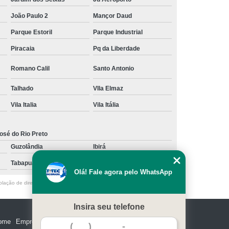
João Paulo 2
Mançor Daud
Parque Estoril
Parque Industrial
Piracaia
Pq da Liberdade
Romano Calil
Santo Antonio
Talhado
VIla Elmaz
Vila Italia
Vila Itália
osé do Rio Preto
Guzolândia
Ibirá
Tabapuã
Votuporanga
Olá! Fale agora pelo WhatsApp
olação de direito autoral – artigo 184 do Código Penal –
Lei 9610/98 - Lei
Insira seu telefone
ome
Empresa
Missão
Serviços
Contato
Mapa do site