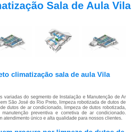
matização Sala de Aula Vil
Contrato Prestação de Serviços Manute
Limpeza de Dutos Ar Condicionado C
Limpeza de Dutos
Limpeza de Dutos de Ar Cond
Limpeza de Dutos de Ar Condicionado Vi
Limpeza de Dutos e Coifas
Limpeza de Dut
Limpeza Dutos Ar Condicionado
Limpe
to climatização sala de aula Vila
Plano de Manutenção de Ar Condicionado
Plano de Manutenção Operação
Plano Manutenção Ar Condic
es variadas do segmento de Instalação e Manutenção de Ar
em São José do Rio Preto, limpeza robotizada de dutos de
Pmoc Ar Condicionado Central
Pmoc
de dutos de ar condicionado, limpeza de dutos robotizada,
manutenção preventiva e corretiva de ar condicionado.
Pmoc Ar Condicionado Vila Ma
m atendimento único e alta qualidade para nossos clientes.
Pmoc para Ar Condicionado
Pmoc P