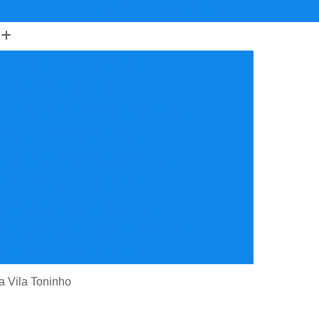
(17) 3223-4204
(17) 99634-6312
orretiva de Ar Condicionado
ção de Ar Condicionado
ondicionado com Reposição de Peças
 de Ar Condicionado Mensal
ondicionado São José do Rio Preto
 de Ar Condicionado Split
 Ar Condicionado Vila Maceno
iva e Corretiva de Ar Condicionado
utenção de Ar Condicionado
reventiva Ar Condicionado
la Vila Toninho
nção de Ar Condicionado