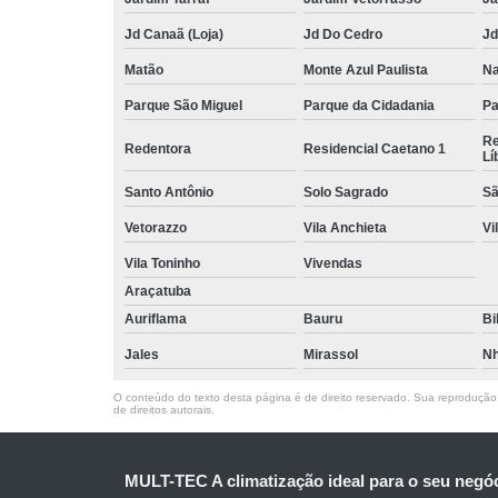
Jd Canaã (Loja)
Jd Do Cedro
Jd
Matão
Monte Azul Paulista
Na
Parque São Miguel
Parque da Cidadania
Pa
Re
Redentora
Residencial Caetano 1
Lí
Santo Antônio
Solo Sagrado
Sã
Vetorazzo
Vila Anchieta
Vi
Vila Toninho
Vivendas
Araçatuba
Auriflama
Bauru
Bi
Jales
Mirassol
Nh
O conteúdo do texto desta página é de direito reservado. Sua reprodução, 
de direitos autorais
.
MULT-TEC A climatização ideal para o seu negó