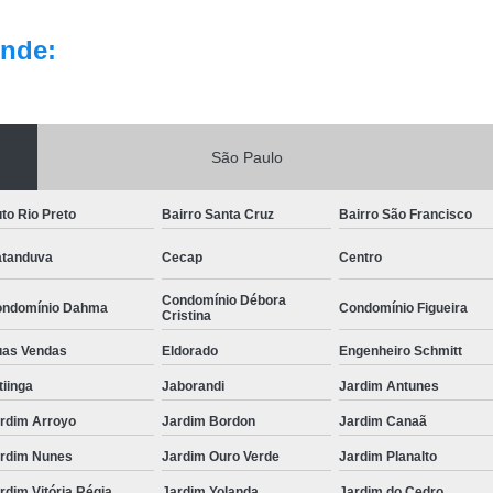
nde:
São Paulo
to Rio Preto
Bairro Santa Cruz
Bairro São Francisco
tanduva
Cecap
Centro
Condomínio Débora
ndomínio Dahma
Condomínio Figueira
Cristina
as Vendas
Eldorado
Engenheiro Schmitt
itiinga
Jaborandi
Jardim Antunes
rdim Arroyo
Jardim Bordon
Jardim Canaã
rdim Nunes
Jardim Ouro Verde
Jardim Planalto
rdim Vitória Régia
Jardim Yolanda
Jardim do Cedro