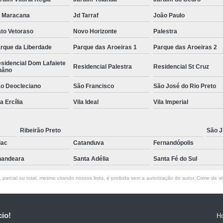
 Maracana
Jd Tarraf
João Paulo
to Vetoraso
Novo Horizonte
Palestra
rque da Liberdade
Parque das Aroeiras 1
Parque das Aroeiras 2
sidencial Dom Lafaiete
Residencial Palestra
Residencial St Cruz
bâno
o Deocleciano
São Francisco
São José do Rio Preto
la Ercília
Vila Ideal
Vila Imperial
Ribeirão Preto
São J
lac
Catanduva
Fernandópolis
andeara
Santa Adélia
Santa Fé do Sul
parcial ou total, mesmo citando nossos links, é proibida sem a autorização do autor. Crime de vi
cio!
H