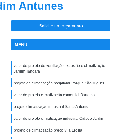
rdim Antunes
nção Ar Condicionado
Limpeza de Dutos
entral
Limpeza de Dutos com Robô
 de Ar Condicionado
Solicite um orçamento
icionado São José do Rio Preto
MENU
la Maceno
Limpeza de Dutos de Exaustão
os Industriais
Limpeza de Dutos Robotizada
valor de projeto de ventilação exaustão e climatização
za Robotizada de Dutos de Ar Condicionado
Jardim Tangará
Plano de Manutenção Operação e Controle
projeto de climatização hospitalar Parque São Miguel
 e Controle para Ar Condicionado
valor de projeto climatização comercial Barretos
ionado
Pmoc Ar Condicionado
projeto climatização industrial Santo Antônio
 Ar Condicionado São José do Rio Preto
valor de projeto climatização industrial Cidade Jardim
ceno
Pmoc de Ar Condicionado
lano de Manutenção Operação e Controle
projeto de climatização preço Vila Ercília