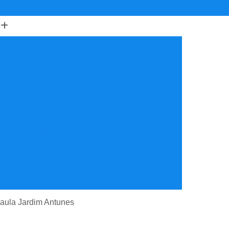
(17) 3223-4204
(17) 99634-6312
orretiva de Ar Condicionado
ção de Ar Condicionado
ondicionado com Reposição de Peças
 de Ar Condicionado Mensal
ondicionado São José do Rio Preto
 de Ar Condicionado Split
 Ar Condicionado Vila Maceno
iva e Corretiva de Ar Condicionado
utenção de Ar Condicionado
reventiva Ar Condicionado
e aula Jardim Antunes
nção de Ar Condicionado