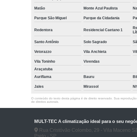
Matão
Monte Azul Paulista
Na
Parque São Miguel
Parque da Cidadania
Pa
Re
Redentora
Residencial Caetano 1
Lí
Santo Antônio
Solo Sagrado
Sã
Vetorazzo
Vila Anchieta
Vi
Vila Toninho
Vivendas
Araçatuba
Auriflama
Bauru
Bi
Jales
Mirassol
Nh
O conteúdo do texto desta página é de direito reservado. Sua reprodução, 
de direitos autorais
.
MULT-TEC A climatização ideal para o seu negó
Rua Cristóvão Colombo, 29 - Vila Maceno S
Preto - SP