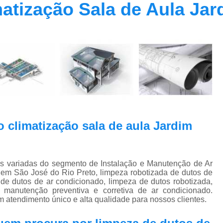
matização Sala de Aula Ja
Contrato Prestação de Serviços Manute
Limpeza de Dutos Ar Condicionado C
Limpeza de Dutos
Limpeza de Dutos de Ar Cond
Limpeza de Dutos de Ar Condicionado Vi
Limpeza de Dutos e Coifas
Limpeza de Dut
Limpeza Dutos Ar Condicionado
Limpe
o climatização sala de aula Jardim
Plano de Manutenção de Ar Condicionado
Plano de Manutenção Operação
Plano Manutenção Ar Condic
es variadas do segmento de Instalação e Manutenção de Ar
em São José do Rio Preto, limpeza robotizada de dutos de
Pmoc Ar Condicionado Central
Pmoc
de dutos de ar condicionado, limpeza de dutos robotizada,
manutenção preventiva e corretiva de ar condicionado.
Pmoc Ar Condicionado Vila Ma
m atendimento único e alta qualidade para nossos clientes.
Pmoc para Ar Condicionado
Pmoc P