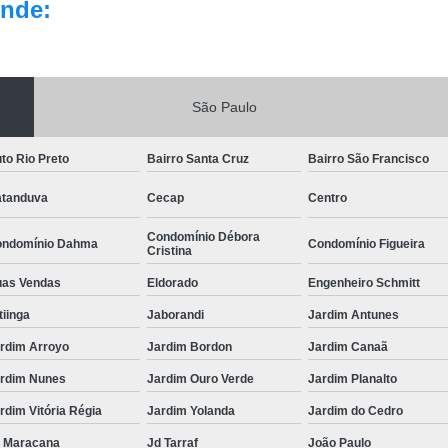
nde:
São Paulo
to Rio Preto
Bairro Santa Cruz
Bairro São Francisco
tanduva
Cecap
Centro
Condomínio Débora
ndomínio Dahma
Condomínio Figueira
Cristina
as Vendas
Eldorado
Engenheiro Schmitt
itiinga
Jaborandi
Jardim Antunes
rdim Arroyo
Jardim Bordon
Jardim Canaã
rdim Nunes
Jardim Ouro Verde
Jardim Planalto
rdim Vitória Régia
Jardim Yolanda
Jardim do Cedro
 Maracana
Jd Tarraf
João Paulo