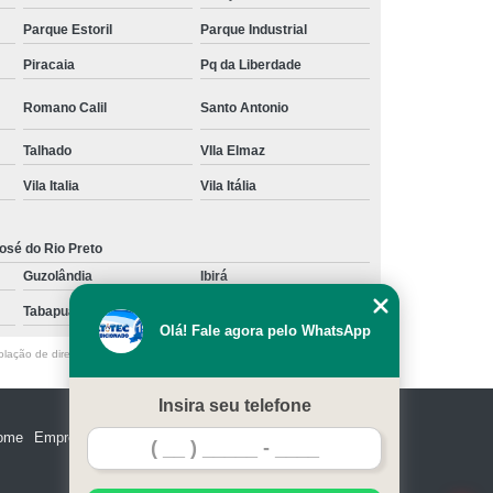
Parque Estoril
Parque Industrial
Piracaia
Pq da Liberdade
Romano Calil
Santo Antonio
Talhado
VIla Elmaz
Vila Italia
Vila Itália
osé do Rio Preto
Guzolândia
Ibirá
Tabapuã
Votuporanga
Olá! Fale agora pelo WhatsApp
olação de direito autoral – artigo 184 do Código Penal –
Lei 9610/98 - Lei
Insira seu telefone
ome
Empresa
Missão
Serviços
Contato
Mapa do site