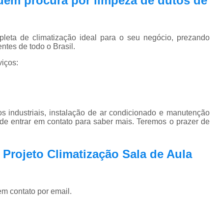
 quem procura por
limpeza de dutos de
Pmoc Plano de Manutenção Opera
Retrofit de Sistema de Ar Condic
Sistema Ar Condicionado São José do Rio P
eta de climatização ideal para o seu negócio, prezando
ntes de todo o Brasil.
Sistema de Ar Condicionado
iços:
Sistema de Ar Condicionado Retrof
Sistema de Dutos de Ar Condicionado
Sistema Vrf Ar Condicionado
 industriais, instalação de ar condicionado e manutenção
Sistema Central de Climatiza
 de entrar em contato para saber mais. Teremos o prazer de
Sistema de Climatização Automatizad
 Projeto Climatização Sala de Aula
Sistema de Climatização de Laboratór
Sistema de Climatização Hospitalar
Sistema de Climatização São José do Rio P
em contato por email.
Sistema de Climatização Vrf