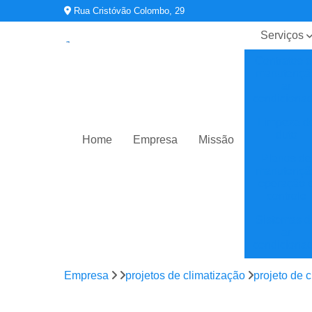
Rua Cristóvão Colombo, 29
Serviços
Contratos 
manutençã
ar
condiciona
Limpeza d
duto
Home
Empresa
Missão
Planos de
manutençã
operação 
controle
Sistemas d
ar
condiciona
Sistemas d
Empresa
projetos de climatização
projeto de 
climatizaç