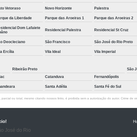
to Vetoraso
Novo Horizonte
Palestra
rque da Liberdade
Parque das Aroeiras 1
Parque das Aroeiras 2
sidencial Dom Lafaiete
Residencial Palestra
Residencial St Cruz
bâno
o Deocleciano
São Francisco
São José do Rio Preto
la Ercília
Vila Ideal
Vila Imperial
Ribeirão Preto
São J
lac
Catanduva
Fernandópolis
andeara
Santa Adélia
Santa Fé do Sul
parcial ou total, mesmo citando nossos links, é proibida sem a autorização do autor. Crime de vi
cio!
H
ão José do Rio