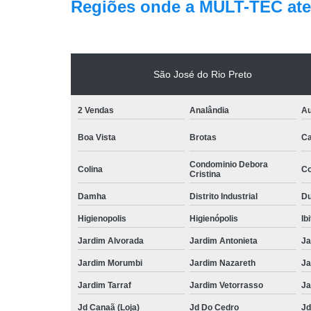
Regiões onde a MULT-TEC ate
São José do Rio Preto
2 Vendas
Analândia
Au
Boa Vista
Brotas
Ca
Condominio Debora
Colina
Co
Cristina
Damha
Distrito Industrial
Du
Higienopolis
Higienópolis
Ib
Jardim Alvorada
Jardim Antonieta
Ja
Jardim Morumbi
Jardim Nazareth
Ja
Jardim Tarraf
Jardim Vetorrasso
Ja
Jd Canaã (Loja)
Jd Do Cedro
Jd