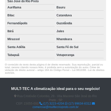
São José do Rio Preto
Auriflama
Bauru
Bilac
Catanduva
Fernandópolis
Guzolândia
Ibirá
Jales
Mirassol
Nhandeara
Santa Adélia
Santa Fé do Sul
Tabapuã
Votuporanga
O conteúdo do texto desta página é de direito reservado. Sua reprodução, parcial ou
total, mesmo citando nossos links, é proibida sem a autorização do autor. Crime de
violação de direito autoral – artigo 184 do Código Penal –
Lei 9610/98 - Lei de direitos
autorais
.
MULT-TEC A climatização ideal para o seu negócio!
Rua Cristóvão Colombo, 29 - Vila Maceno São José do Rio
Preto - SP
CEP: 15055-000
(17) 3223-4204
(17) 99634-6312
comercial@multtecriopreto.com.br