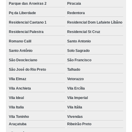
Parque das Aroeiras 2
Piracaia
Pq da Liberdade
Redentora
Residencial Caetano 1
Residencial Dom Lafaiete Líbâno
Residencial Palestra
Residencial St Cruz
Romano Calil
Santo Antonio
Santo Antônio
Solo Sagrado
São Deocleciano
São Francisco
São José do Rio Preto
Talhado
VIla Elmaz
Vetorazzo
Vila Anchieta
Vila Ercília
Vila Ideal
Vila Imperial
Vila Italia
Vila Itália
Vila Toninho
Vivendas
Araçatuba
Ribeirão Preto