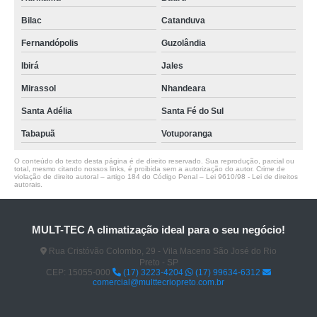
Bilac
Catanduva
Fernandópolis
Guzolândia
Ibirá
Jales
Mirassol
Nhandeara
Santa Adélia
Santa Fé do Sul
Tabapuã
Votuporanga
O conteúdo do texto desta página é de direito reservado. Sua reprodução, parcial ou
total, mesmo citando nossos links, é proibida sem a autorização do autor. Crime de
violação de direito autoral – artigo 184 do Código Penal –
Lei 9610/98 - Lei de direitos
autorais
.
MULT-TEC A climatização ideal para o seu negócio!
Rua Cristóvão Colombo, 29 - Vila Maceno São José do Rio
Preto - SP
CEP: 15055-000
(17) 3223-4204
(17) 99634-6312
comercial@multtecriopreto.com.br