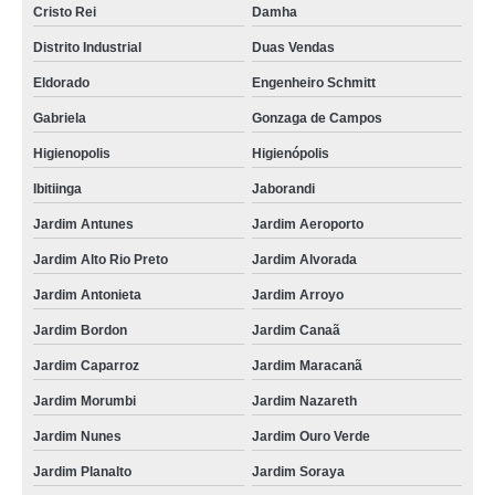
Cristo Rei
Damha
Distrito Industrial
Duas Vendas
Eldorado
Engenheiro Schmitt
Gabriela
Gonzaga de Campos
Higienopolis
Higienópolis
Ibitiinga
Jaborandi
Jardim Antunes
Jardim Aeroporto
Jardim Alto Rio Preto
Jardim Alvorada
Jardim Antonieta
Jardim Arroyo
Jardim Bordon
Jardim Canaã
Jardim Caparroz
Jardim Maracanã
Jardim Morumbi
Jardim Nazareth
Jardim Nunes
Jardim Ouro Verde
Jardim Planalto
Jardim Soraya