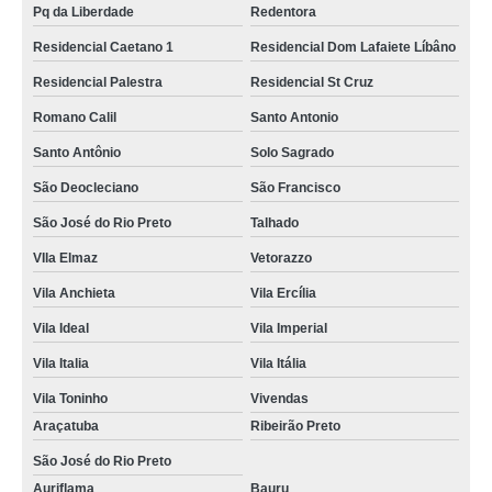
Pq da Liberdade
Redentora
Residencial Caetano 1
Residencial Dom Lafaiete Líbâno
Residencial Palestra
Residencial St Cruz
Romano Calil
Santo Antonio
Santo Antônio
Solo Sagrado
São Deocleciano
São Francisco
São José do Rio Preto
Talhado
VIla Elmaz
Vetorazzo
Vila Anchieta
Vila Ercília
Vila Ideal
Vila Imperial
Vila Italia
Vila Itália
Vila Toninho
Vivendas
Araçatuba
Ribeirão Preto
São José do Rio Preto
Auriflama
Bauru