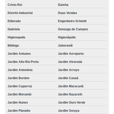
Cristo Rei
Damha
Distrito Industrial
Duas Vendas
Eldorado
Engenheiro Schmitt
Gabriela
Gonzaga de Campos
Higienopolis
Higienópolis
Ibitiinga
Jaborandi
Jardim Antunes
Jardim Aeroporto
Jardim Alto Rio Preto
Jardim Alvorada
Jardim Antonieta
Jardim Arroyo
Jardim Bordon
Jardim Canaã
Jardim Caparroz
Jardim Maracanã
Jardim Morumbi
Jardim Nazareth
Jardim Nunes
Jardim Ouro Verde
Jardim Planalto
Jardim Soraya