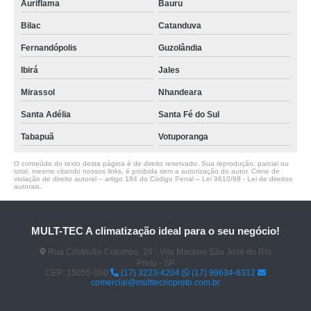
Auriflama
Bauru
Bilac
Catanduva
Fernandópolis
Guzolândia
Ibirá
Jales
Mirassol
Nhandeara
Santa Adélia
Santa Fé do Sul
Tabapuã
Votuporanga
O conteúdo do texto desta página é de direito reservado. Sua reprodução, parcial ou
total, mesmo citando nossos links, é proibida sem a autorização do autor. Crime de
violação de direito autoral – artigo 184 do Código Penal –
Lei 9610/98 - Lei de direitos
autorais
.
MULT-TEC A climatização ideal para o seu negócio!
Rua Cristóvão Colombo, 29 - Vila Maceno São José do Rio
Preto - SP
CEP: 15055-000
(17) 3223-4204
(17) 99634-6312
comercial@multtecriopreto.com.br