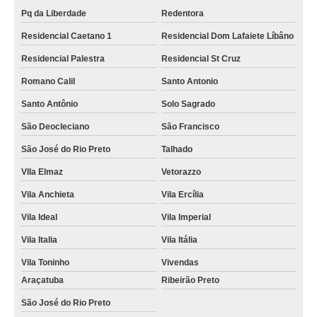
Pq da Liberdade
Redentora
Residencial Caetano 1
Residencial Dom Lafaiete Líbâno
Residencial Palestra
Residencial St Cruz
Romano Calil
Santo Antonio
Santo Antônio
Solo Sagrado
São Deocleciano
São Francisco
São José do Rio Preto
Talhado
VIla Elmaz
Vetorazzo
Vila Anchieta
Vila Ercília
Vila Ideal
Vila Imperial
Vila Italia
Vila Itália
Vila Toninho
Vivendas
Araçatuba
Ribeirão Preto
São José do Rio Preto