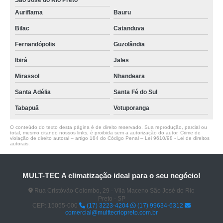
São José do Rio Preto
Auriflama
Bauru
Bilac
Catanduva
Fernandópolis
Guzolândia
Ibirá
Jales
Mirassol
Nhandeara
Santa Adélia
Santa Fé do Sul
Tabapuã
Votuporanga
O conteúdo do texto desta página é de direito reservado. Sua reprodução, parcial ou
total, mesmo citando nossos links, é proibida sem a autorização do autor. Crime de
violação de direito autoral – artigo 184 do Código Penal –
Lei 9610/98 - Lei de direitos
autorais
.
MULT-TEC A climatização ideal para o seu negócio!
Rua Cristóvão Colombo, 29 - Vila Maceno São José do Rio
Preto - SP
CEP: 15055-000
(17) 3223-4204
(17) 99634-6312
comercial@multtecriopreto.com.br