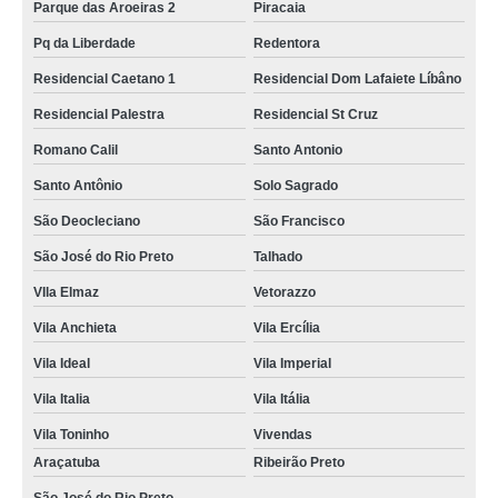
Parque das Aroeiras 2
Piracaia
Pq da Liberdade
Redentora
Residencial Caetano 1
Residencial Dom Lafaiete Líbâno
Residencial Palestra
Residencial St Cruz
Romano Calil
Santo Antonio
Santo Antônio
Solo Sagrado
São Deocleciano
São Francisco
São José do Rio Preto
Talhado
VIla Elmaz
Vetorazzo
Vila Anchieta
Vila Ercília
Vila Ideal
Vila Imperial
Vila Italia
Vila Itália
Vila Toninho
Vivendas
Araçatuba
Ribeirão Preto