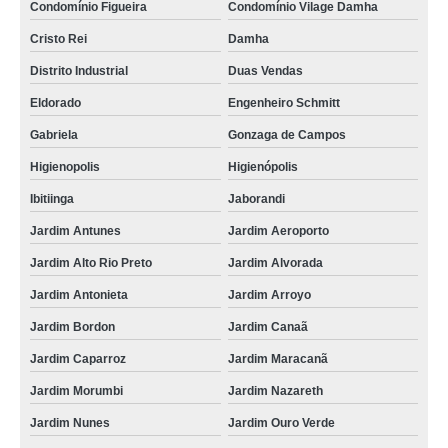
Condomínio Figueira
Condomínio Vilage Damha
Cristo Rei
Damha
Distrito Industrial
Duas Vendas
Eldorado
Engenheiro Schmitt
Gabriela
Gonzaga de Campos
Higienopolis
Higienópolis
Ibitiinga
Jaborandi
Jardim Antunes
Jardim Aeroporto
Jardim Alto Rio Preto
Jardim Alvorada
Jardim Antonieta
Jardim Arroyo
Jardim Bordon
Jardim Canaã
Jardim Caparroz
Jardim Maracanã
Jardim Morumbi
Jardim Nazareth
Jardim Nunes
Jardim Ouro Verde