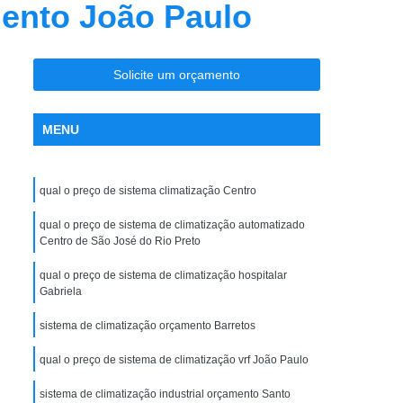
mento João Paulo
nção Ar Condicionado
Limpeza de Dutos
entral
Limpeza de Dutos com Robô
 de Ar Condicionado
Solicite um orçamento
icionado São José do Rio Preto
MENU
la Maceno
Limpeza de Dutos de Exaustão
os Industriais
Limpeza de Dutos Robotizada
qual o preço de sistema climatização Centro
za Robotizada de Dutos de Ar Condicionado
Plano de Manutenção Operação e Controle
qual o preço de sistema de climatização automatizado
Centro de São José do Rio Preto
 e Controle para Ar Condicionado
qual o preço de sistema de climatização hospitalar
ionado
Pmoc Ar Condicionado
Gabriela
 Ar Condicionado São José do Rio Preto
sistema de climatização orçamento Barretos
ceno
Pmoc de Ar Condicionado
qual o preço de sistema de climatização vrf João Paulo
lano de Manutenção Operação e Controle
sistema de climatização industrial orçamento Santo