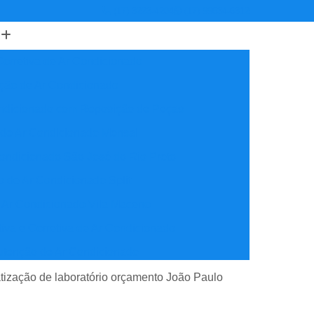
(17) 3223-4204
(17) 99634-6312
orretiva de Ar Condicionado
ção de Ar Condicionado
ondicionado com Reposição de Peças
 de Ar Condicionado Mensal
ondicionado São José do Rio Preto
 de Ar Condicionado Split
 Ar Condicionado Vila Maceno
iva e Corretiva de Ar Condicionado
utenção de Ar Condicionado
reventiva Ar Condicionado
atização de laboratório orçamento João Paulo
nção de Ar Condicionado