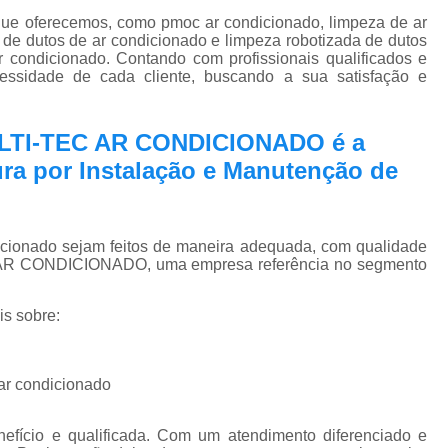
Pmoc Plano de Manutenção Opera
que oferecemos, como pmoc ar condicionado, limpeza de ar
de dutos de ar condicionado e limpeza robotizada de dutos
Retrofit de Sistema de Ar Condic
condicionado. Contando com profissionais qualificados e
Sistema Ar Condicionado São José do Rio P
essidade de cada cliente, buscando a sua satisfação e
Sistema de Ar Condicionado
ULTI-TEC AR CONDICIONADO é a
Sistema de Ar Condicionado Retrof
ra por Instalação e Manutenção de
Sistema de Dutos de Ar Condicionado
Sistema Vrf Ar Condicionado
Sistema Central de Climatiza
icionado sejam feitos de maneira adequada, com qualidade
EC AR CONDICIONADO, uma empresa referência no segmento
Sistema de Climatização Automatizad
Sistema de Climatização de Laboratór
is sobre:
Sistema de Climatização Hospitalar
Sistema de Climatização São José do Rio P
 ar condicionado
Sistema de Climatização Vrf
efício e qualificada. Com um atendimento diferenciado e