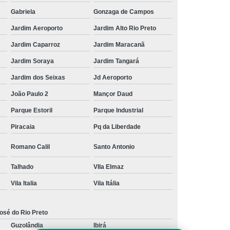
Gabriela
Gonzaga de Campos
Jardim Aeroporto
Jardim Alto Rio Preto
Jardim Caparroz
Jardim Maracanã
Jardim Soraya
Jardim Tangará
Jardim dos Seixas
Jd Aeroporto
João Paulo 2
Mançor Daud
Parque Estoril
Parque Industrial
Piracaia
Pq da Liberdade
Romano Calil
Santo Antonio
Talhado
VIla Elmaz
Vila Italia
Vila Itália
osé do Rio Preto
Guzolândia
Ibirá