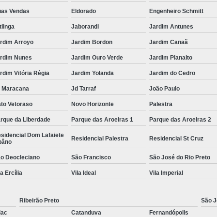
as Vendas
Eldorado
Engenheiro Schmitt
itiinga
Jaborandi
Jardim Antunes
rdim Arroyo
Jardim Bordon
Jardim Canaã
rdim Nunes
Jardim Ouro Verde
Jardim Planalto
rdim Vitória Régia
Jardim Yolanda
Jardim do Cedro
 Maracana
Jd Tarraf
João Paulo
to Vetoraso
Novo Horizonte
Palestra
rque da Liberdade
Parque das Aroeiras 1
Parque das Aroeiras 2
sidencial Dom Lafaiete
Residencial Palestra
Residencial St Cruz
bâno
o Deocleciano
São Francisco
São José do Rio Preto
la Ercília
Vila Ideal
Vila Imperial
Ribeirão Preto
São J
lac
Catanduva
Fernandópolis