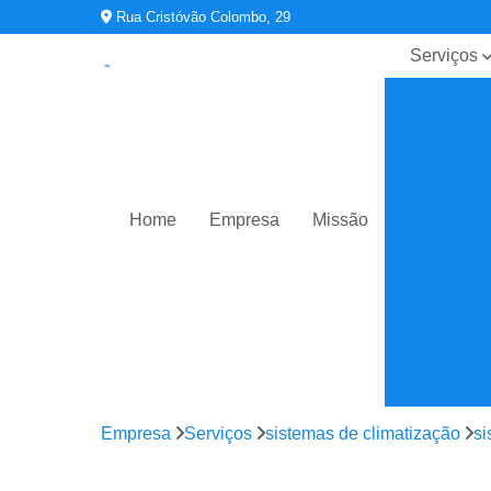
Rua Cristóvão Colombo, 29
Serviços
Contratos 
manutençã
ar
condiciona
Limpeza d
duto
Home
Empresa
Missão
Planos de
manutençã
operação 
controle
Sistemas d
ar
condiciona
Sistemas d
Empresa
Serviços
sistemas de climatização
si
climatizaç