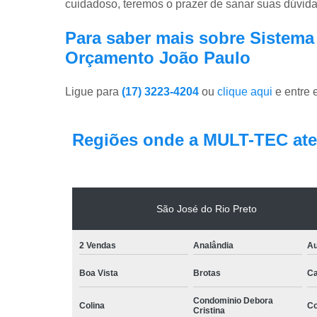
cuidadoso, teremos o prazer de sanar suas dúvidas
Para saber mais sobre Sistema
Orçamento João Paulo
Ligue para
(17) 3223-4204
ou
clique aqui
e entre 
Regiões onde a MULT-TEC ate
São José do Rio Preto
2 Vendas
Analândia
Au
Boa Vista
Brotas
Ca
Condominio Debora
Colina
Co
Cristina