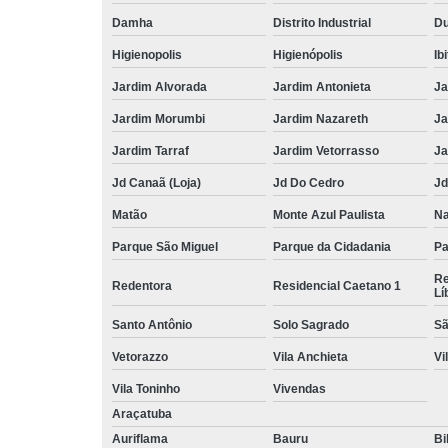
Damha
Distrito Industrial
Du
Higienopolis
Higienópolis
Ib
Jardim Alvorada
Jardim Antonieta
Ja
Jardim Morumbi
Jardim Nazareth
Ja
Jardim Tarraf
Jardim Vetorrasso
Ja
Jd Canaã (Loja)
Jd Do Cedro
Jd
Matão
Monte Azul Paulista
Na
Parque São Miguel
Parque da Cidadania
Pa
Re
Redentora
Residencial Caetano 1
Lí
Santo Antônio
Solo Sagrado
Sã
Vetorazzo
Vila Anchieta
Vi
Vila Toninho
Vivendas
Araçatuba
Auriflama
Bauru
Bi