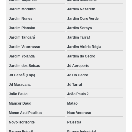
Jardim Morumbi
Jardim Nazareth
Jardim Nunes
Jardim Ouro Verde
Jardim Planalto
Jardim Soraya
Jardim Tangará
Jardim Tarraf
Jardim Vetorrasso
Jardim Vitória Régia
Jardim Yolanda
Jardim do Cedro
Jardim dos Seixas
Jd Aeroporto
Jd Canaã (Loja)
Jd Do Cedro
Jd Maracana
Jd Tarraf
João Paulo
João Paulo 2
Mançor Daud
Matão
Monte Azul Paulista
Nato Vetoraso
Novo Horizonte
Palestra
Parque Estoril
Parque Industrial