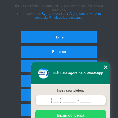
Rua Cristóvão Colombo, 29 - Vila Maceno São José do Rio
Preto - SP
CEP: 15055-000
(17) 3223-4204
(17) 99634-6312
comercial@multtecriopreto.com.br
Home
Empresa
Missão
Olá! Fale agora pelo WhatsApp
Serviços
Insira seu telefone
Contato
Mapa do site
Iniciar conversa