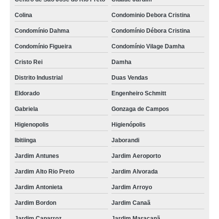
Colina
Condominio Debora Cristina
Condomínio Dahma
Condomínio Débora Cristina
Condomínio Figueira
Condomínio Vilage Damha
Cristo Rei
Damha
Distrito Industrial
Duas Vendas
Eldorado
Engenheiro Schmitt
Gabriela
Gonzaga de Campos
Higienopolis
Higienópolis
Ibitiinga
Jaborandi
Jardim Antunes
Jardim Aeroporto
Jardim Alto Rio Preto
Jardim Alvorada
Jardim Antonieta
Jardim Arroyo
Jardim Bordon
Jardim Canaã
Jardim Caparroz
Jardim Maracanã