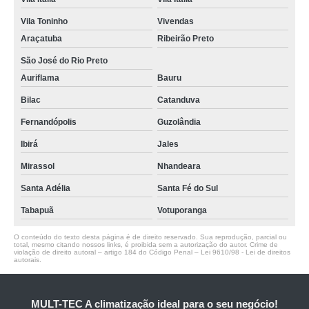
Vila Toninho
Vivendas
Araçatuba
Ribeirão Preto
São José do Rio Preto
Auriflama
Bauru
Bilac
Catanduva
Fernandópolis
Guzolândia
Ibirá
Jales
Mirassol
Nhandeara
Santa Adélia
Santa Fé do Sul
Tabapuã
Votuporanga
O conteúdo do texto desta página é de direito reservado. Sua reprodução, parcial ou
total, mesmo citando nossos links, é proibida sem a autorização do autor. Crime de
violação de direito autoral – artigo 184 do Código Penal –
Lei 9610/98 - Lei de direitos
autorais
.
MULT-TEC A climatização ideal para o seu negócio!