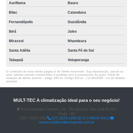
Auriflama
Bauru
Bilac
Catanduva
Fernandópolis
Guzolândia
Ibirá
Jales
Mirassol
Nhandeara
Santa Adélia
Santa Fé do Sul
Tabapuã
Votuporanga
O conteúdo do texto desta página é de direito reservado. Sua reprodução, parcial ou
total, mesmo citando nossos links, é proibida sem a autorização do autor. Crime de
violação de direito autoral – artigo 184 do Código Penal –
Lei 9610/98 - Lei de direitos
autorais
.
MULT-TEC A climatização ideal para o seu negócio!
Rua Cristóvão Colombo, 29 - Vila Maceno São José do Rio
Preto - SP
CEP: 15055-000
(17) 3223-4204
(17) 99634-6312
comercial@multtecriopreto.com.br