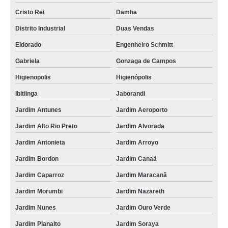
Cristo Rei
Damha
Distrito Industrial
Duas Vendas
Eldorado
Engenheiro Schmitt
Gabriela
Gonzaga de Campos
Higienopolis
Higienópolis
Ibitiinga
Jaborandi
Jardim Antunes
Jardim Aeroporto
Jardim Alto Rio Preto
Jardim Alvorada
Jardim Antonieta
Jardim Arroyo
Jardim Bordon
Jardim Canaã
Jardim Caparroz
Jardim Maracanã
Jardim Morumbi
Jardim Nazareth
Jardim Nunes
Jardim Ouro Verde
Jardim Planalto
Jardim Soraya