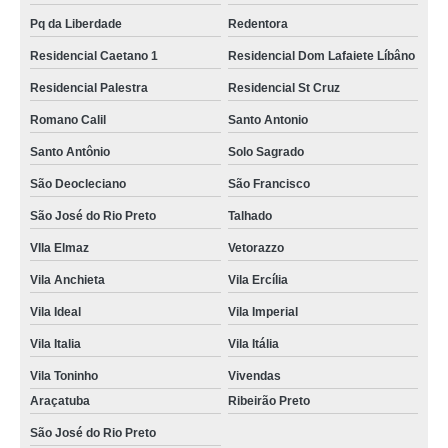
Pq da Liberdade
Redentora
Residencial Caetano 1
Residencial Dom Lafaiete Líbâno
Residencial Palestra
Residencial St Cruz
Romano Calil
Santo Antonio
Santo Antônio
Solo Sagrado
São Deocleciano
São Francisco
São José do Rio Preto
Talhado
VIla Elmaz
Vetorazzo
Vila Anchieta
Vila Ercília
Vila Ideal
Vila Imperial
Vila Italia
Vila Itália
Vila Toninho
Vivendas
Araçatuba
Ribeirão Preto
São José do Rio Preto