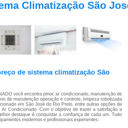
tema Climatização São Jos
Contrato Prestação de Serviços Manute
Limpeza de Dutos Ar Condicionado C
Limpeza de Dutos
Limpeza de Dutos de Ar Cond
Limpeza de Dutos de Ar Condicionado Vi
Limpeza de Dutos e Coifas
Limpeza de Dut
Limpeza Dutos Ar Condicionado
Limpe
preço de sistema climatização São
Plano de Manutenção de Ar Condicionado
Plano de Manutenção Operação
Plano Manutenção Ar Condic
ADO você encontra pmoc ar condicionado, manutenção de
lano de manutenção operação e controle, limpeza robotizada
Pmoc Ar Condicionado Central
Pmoc
icionado em São José do Rio Preto, entre outras opções de
 Ar Condicionado. Com o objetivo de trazer a satisfação a
Pmoc Ar Condicionado Vila Ma
elhor destaque é conquistar a confiança de cada um. Tudo
uipamentos modernos e profissionais experientes.
Pmoc para Ar Condicionado
Pmoc P