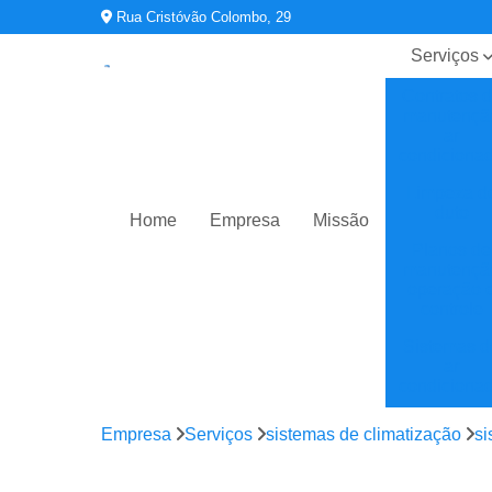
Rua Cristóvão Colombo, 29
Serviços
Contratos 
manutençã
ar
condiciona
Limpeza d
duto
Home
Empresa
Missão
Planos de
manutençã
operação 
controle
Sistemas d
ar
condiciona
Sistemas d
Empresa
Serviços
sistemas de climatização
si
climatizaç