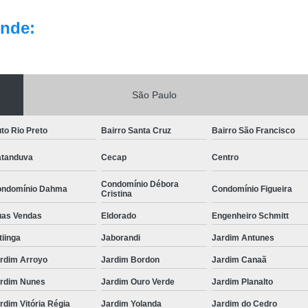
nde:
São Paulo
to Rio Preto
Bairro Santa Cruz
Bairro São Francisco
tanduva
Cecap
Centro
Condomínio Débora
ndomínio Dahma
Condomínio Figueira
Cristina
as Vendas
Eldorado
Engenheiro Schmitt
itiinga
Jaborandi
Jardim Antunes
rdim Arroyo
Jardim Bordon
Jardim Canaã
rdim Nunes
Jardim Ouro Verde
Jardim Planalto
rdim Vitória Régia
Jardim Yolanda
Jardim do Cedro