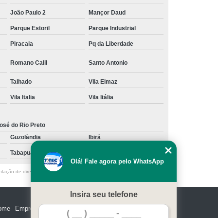
João Paulo 2
Mançor Daud
Parque Estoril
Parque Industrial
Piracaia
Pq da Liberdade
Romano Calil
Santo Antonio
Talhado
VIla Elmaz
Vila Italia
Vila Itália
osé do Rio Preto
Guzolândia
Ibirá
Tabapuã
Votuporanga
Olá! Fale agora pelo WhatsApp
olação de direito autoral – artigo 184 do Código Penal –
Lei 9610/98 - Lei
Insira seu telefone
ome
Empresa
Missão
Serviços
Contato
Mapa do site