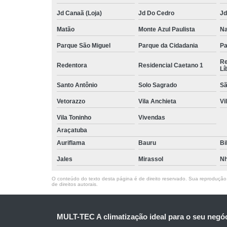
Jd Canaã (Loja)
Jd Do Cedro
Jd
Matão
Monte Azul Paulista
Na
Parque São Miguel
Parque da Cidadania
Pa
Re
Redentora
Residencial Caetano 1
Lí
Santo Antônio
Solo Sagrado
Sã
Vetorazzo
Vila Anchieta
Vi
Vila Toninho
Vivendas
Araçatuba
Auriflama
Bauru
Bi
Jales
Mirassol
Nh
O conteúdo do texto desta página é de direito reservado. Sua reprodução, 
de direitos autorais
.
MULT-TEC A climatização ideal para o seu negó