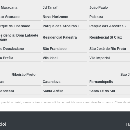
 Maracana
Jd Tarraf
João Paulo
to Vetoraso
Novo Horizonte
Palestra
rque da Liberdade
Parque das Aroeiras 1
Parque das Aroeiras 2
sidencial Dom Lafaiete
Residencial Palestra
Residencial St Cruz
bâno
o Deocleciano
São Francisco
São José do Rio Preto
la Ercília
Vila Ideal
Vila Imperial
Ribeirão Preto
São J
lac
Catanduva
Fernandópolis
andeara
Santa Adélia
Santa Fé do Sul
parcial ou total, mesmo citando nossos links, é proibida sem a autorização do autor. Crime de vi
cio!
H