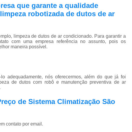
Pmoc Plano de Manutenção Opera
resa que garante a qualidade
limpeza robotizada de dutos de ar
Retrofit de Sistema de Ar Condic
Sistema Ar Condicionado São José do Rio P
Sistema de Ar Condicionado
plo, limpeza de dutos de ar condicionado. Para garantir a
ntato com uma empresa referência no assunto, pois os
Sistema de Ar Condicionado Retrof
elhor maneira possível.
Sistema de Dutos de Ar Condicionado
Sistema Vrf Ar Condicionado
Sistema Central de Climatiza
ê-lo adequadamente, nós oferecermos, além do que já foi
impeza de dutos com robô e manutenção preventiva de ar
Sistema de Climatização Automatizad
.
Sistema de Climatização de Laboratór
Preço de Sistema Climatização São
Sistema de Climatização Hospitalar
Sistema de Climatização São José do Rio P
Sistema de Climatização Vrf
em contato por email.