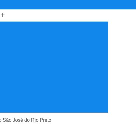
(17) 3223-4204
(17) 99634-6312
orretiva de Ar Condicionado
ção de Ar Condicionado
ondicionado com Reposição de Peças
 de Ar Condicionado Mensal
ondicionado São José do Rio Preto
 de Ar Condicionado Split
 Ar Condicionado Vila Maceno
iva e Corretiva de Ar Condicionado
utenção de Ar Condicionado
reventiva Ar Condicionado
ão São José do Rio Preto
nção de Ar Condicionado