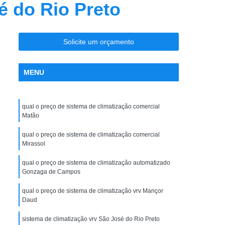
é do Rio Preto
nção Ar Condicionado
Limpeza de Dutos
entral
Limpeza de Dutos com Robô
 de Ar Condicionado
Solicite um orçamento
icionado São José do Rio Preto
MENU
la Maceno
Limpeza de Dutos de Exaustão
os Industriais
Limpeza de Dutos Robotizada
qual o preço de sistema de climatização comercial
za Robotizada de Dutos de Ar Condicionado
Matão
Plano de Manutenção Operação e Controle
qual o preço de sistema de climatização comercial
 e Controle para Ar Condicionado
Mirassol
ionado
Pmoc Ar Condicionado
qual o preço de sistema de climatização automatizado
Gonzaga de Campos
 Ar Condicionado São José do Rio Preto
qual o preço de sistema de climatização vrv Mançor
ceno
Pmoc de Ar Condicionado
Daud
lano de Manutenção Operação e Controle
sistema de climatização vrv São José do Rio Preto