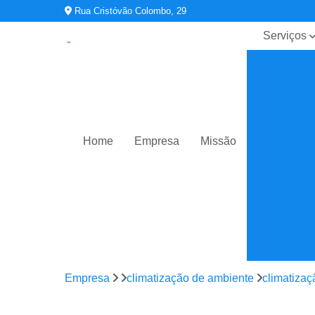
Rua Cristóvão Colombo, 29
Serviços
Contratos 
manutençã
ar
condiciona
Limpeza d
duto
Home
Empresa
Missão
Planos de
manutençã
operação 
controle
Sistemas d
ar
condiciona
Sistemas d
Empresa
climatização de ambiente
climatiza
climatizaç