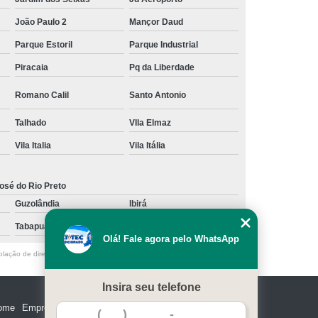
João Paulo 2
Mançor Daud
Parque Estoril
Parque Industrial
Piracaia
Pq da Liberdade
Romano Calil
Santo Antonio
Talhado
VIla Elmaz
Vila Italia
Vila Itália
osé do Rio Preto
Guzolândia
Ibirá
Tabapuã
Votuporanga
Olá! Fale agora pelo WhatsApp
olação de direito autoral – artigo 184 do Código Penal –
Lei 9610/98 - Lei
Insira seu telefone
ome
Empresa
Missão
Serviços
Contato
Mapa do site