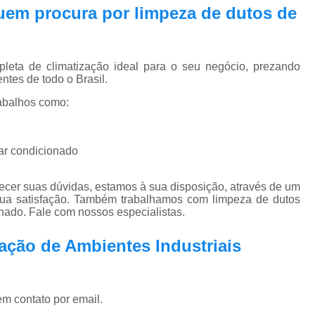
Pmoc Plano de Manutenção Opera
 quem procura por
limpeza de dutos de
Retrofit de Sistema de Ar Condic
Sistema Ar Condicionado São José do Rio P
eta de climatização ideal para o seu negócio, prezando
Sistema de Ar Condicionado
ntes de todo o Brasil.
Sistema de Ar Condicionado Retrof
abalhos como:
Sistema de Dutos de Ar Condicionado
Sistema Vrf Ar Condicionado
 ar condicionado
Sistema Central de Climatiza
ecer suas dúvidas, estamos à sua disposição, através de um
Sistema de Climatização Automatizad
ua satisfação. Também trabalhamos com limpeza de dutos
nado. Fale com nossos especialistas.
Sistema de Climatização de Laboratór
ação de Ambientes Industriais
Sistema de Climatização Hospitalar
Sistema de Climatização São José do Rio P
Sistema de Climatização Vrf
em contato por email.