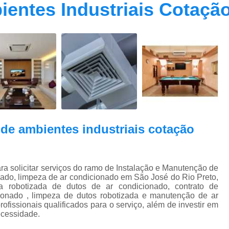
ientes Industriais Cotaç
Contrato Prestação de Serviços Manute
Limpeza de Dutos Ar Condicionado C
Limpeza de Dutos
Limpeza de Dutos de Ar Cond
Limpeza de Dutos de Ar Condicionado Vi
Limpeza de Dutos e Coifas
Limpeza de Dut
Limpeza Dutos Ar Condicionado
Limpe
 de ambientes industriais cotação
Plano de Manutenção de Ar Condicionado
Plano de Manutenção Operação
Plano Manutenção Ar Condic
licitar serviços do ramo de Instalação e Manutenção de
ado, limpeza de ar condicionado em São José do Rio Preto,
Pmoc Ar Condicionado Central
Pmoc
a robotizada de dutos de ar condicionado, contrato de
cionado , limpeza de dutos robotizada e manutenção de ar
Pmoc Ar Condicionado Vila Ma
fissionais qualificados para o serviço, além de investir em
ecessidade.
Pmoc para Ar Condicionado
Pmoc P