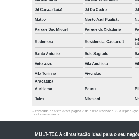
Jd Canaã (Loja)
Jd Do Cedro
Jd
Matão
Monte Azul Paulista
Na
Parque São Miguel
Parque da Cidadania
Pa
Re
Redentora
Residencial Caetano 1
Lí
Santo Antônio
Solo Sagrado
Sã
Vetorazzo
Vila Anchieta
Vi
Vila Toninho
Vivendas
Araçatuba
Auriflama
Bauru
Bi
Jales
Mirassol
Nh
O conteúdo do texto desta página é de direito reservado. Sua reprodução, 
de direitos autorais
.
MULT-TEC A climatização ideal para o seu negó