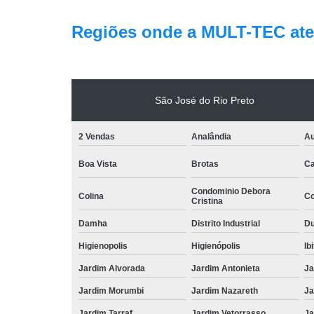
Regiões onde a MULT-TEC ate
São José do Rio Preto
2 Vendas
Analândia
Au
Boa Vista
Brotas
Ca
Condominio Debora
Colina
Co
Cristina
Damha
Distrito Industrial
Du
Higienopolis
Higienópolis
Ib
Jardim Alvorada
Jardim Antonieta
Ja
Jardim Morumbi
Jardim Nazareth
Ja
Jardim Tarraf
Jardim Vetorrasso
Ja