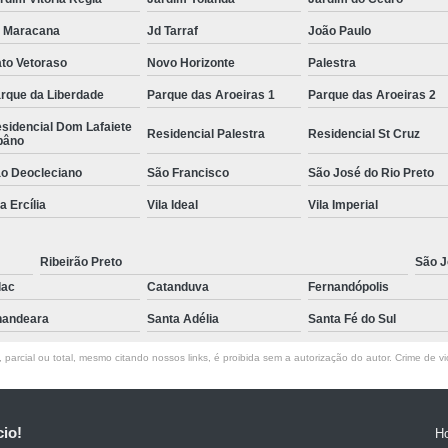
 Maracana
Jd Tarraf
João Paulo
to Vetoraso
Novo Horizonte
Palestra
rque da Liberdade
Parque das Aroeiras 1
Parque das Aroeiras 2
sidencial Dom Lafaiete
Residencial Palestra
Residencial St Cruz
bâno
o Deocleciano
São Francisco
São José do Rio Preto
la Ercília
Vila Ideal
Vila Imperial
Ribeirão Preto
São J
lac
Catanduva
Fernandópolis
andeara
Santa Adélia
Santa Fé do Sul
parcial ou total, mesmo citando nossos links, é proibida sem a autorização do autor. Crime de vi
cio!
H