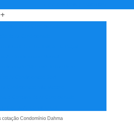
(17) 3223-4204
(17) 99634-6312
orretiva de Ar Condicionado
ção de Ar Condicionado
ondicionado com Reposição de Peças
 de Ar Condicionado Mensal
ondicionado São José do Rio Preto
 de Ar Condicionado Split
 Ar Condicionado Vila Maceno
iva e Corretiva de Ar Condicionado
utenção de Ar Condicionado
reventiva Ar Condicionado
ais cotação Condomínio Dahma
nção de Ar Condicionado