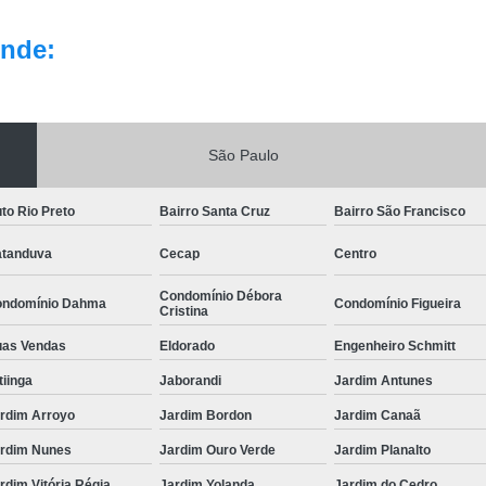
nde:
São Paulo
to Rio Preto
Bairro Santa Cruz
Bairro São Francisco
tanduva
Cecap
Centro
Condomínio Débora
ndomínio Dahma
Condomínio Figueira
Cristina
as Vendas
Eldorado
Engenheiro Schmitt
itiinga
Jaborandi
Jardim Antunes
rdim Arroyo
Jardim Bordon
Jardim Canaã
rdim Nunes
Jardim Ouro Verde
Jardim Planalto
rdim Vitória Régia
Jardim Yolanda
Jardim do Cedro