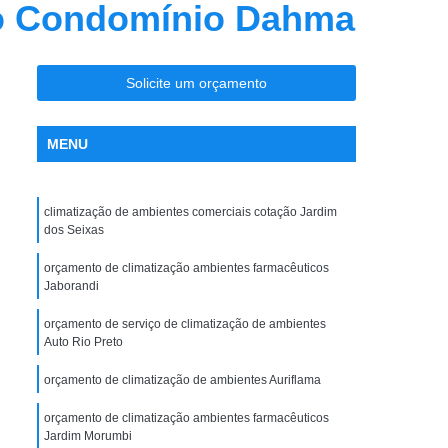
ão Condomínio Dahma
nção Ar Condicionado
Limpeza de Dutos
entral
Limpeza de Dutos com Robô
 de Ar Condicionado
Solicite um orçamento
icionado São José do Rio Preto
MENU
la Maceno
Limpeza de Dutos de Exaustão
os Industriais
Limpeza de Dutos Robotizada
climatização de ambientes comerciais cotação Jardim
za Robotizada de Dutos de Ar Condicionado
dos Seixas
Plano de Manutenção Operação e Controle
orçamento de climatização ambientes farmacêuticos
 e Controle para Ar Condicionado
Jaborandi
ionado
Pmoc Ar Condicionado
orçamento de serviço de climatização de ambientes
Auto Rio Preto
 Ar Condicionado São José do Rio Preto
orçamento de climatização de ambientes Auriflama
ceno
Pmoc de Ar Condicionado
orçamento de climatização ambientes farmacêuticos
lano de Manutenção Operação e Controle
Jardim Morumbi