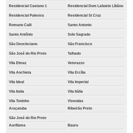
Residencial Caetano 1
Residencial Dom Lafaiete Líbâno
Residencial Palestra
Residencial St Cruz
Romano Calil
Santo Antonio
Santo Antônio
Solo Sagrado
São Deocleciano
São Francisco
São José do Rio Preto
Talhado
VIla Elmaz
Vetorazzo
Vila Anchieta
Vila Ercília
Vila Ideal
Vila Imperial
Vila Italia
Vila Itália
Vila Toninho
Vivendas
Araçatuba
Ribeirão Preto
São José do Rio Preto
Auriflama
Bauru