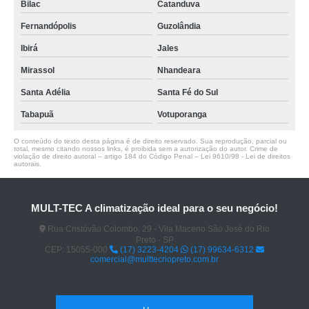
Bilac
Catanduva
Fernandópolis
Guzolândia
Ibirá
Jales
Mirassol
Nhandeara
Santa Adélia
Santa Fé do Sul
Tabapuã
Votuporanga
O conteúdo do texto desta página é de direito reservado. Sua reprodução, parcial ou
total, mesmo citando nossos links, é proibida sem a autorização do autor. Crime de
violação de direito autoral – artigo 184 do Código Penal –
Lei 9610/98 - Lei de direitos
autorais
.
MULT-TEC A climatização ideal para o seu negócio!
Rua Cristóvão Colombo, 29 - Vila Maceno São José do Rio
Preto - SP
CEP: 15055-000
(17) 3223-4204
(17) 99634-6312
comercial@multtecriopreto.com.br