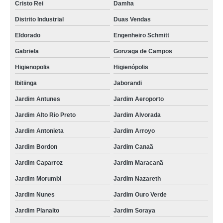
Cristo Rei
Damha
Distrito Industrial
Duas Vendas
Eldorado
Engenheiro Schmitt
Gabriela
Gonzaga de Campos
Higienopolis
Higienópolis
Ibitiinga
Jaborandi
Jardim Antunes
Jardim Aeroporto
Jardim Alto Rio Preto
Jardim Alvorada
Jardim Antonieta
Jardim Arroyo
Jardim Bordon
Jardim Canaã
Jardim Caparroz
Jardim Maracanã
Jardim Morumbi
Jardim Nazareth
Jardim Nunes
Jardim Ouro Verde
Jardim Planalto
Jardim Soraya