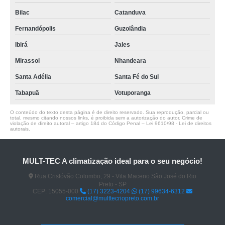
Bilac
Catanduva
Fernandópolis
Guzolândia
Ibirá
Jales
Mirassol
Nhandeara
Santa Adélia
Santa Fé do Sul
Tabapuã
Votuporanga
O conteúdo do texto desta página é de direito reservado. Sua reprodução, parcial ou
total, mesmo citando nossos links, é proibida sem a autorização do autor. Crime de
violação de direito autoral – artigo 184 do Código Penal –
Lei 9610/98 - Lei de direitos
autorais
.
MULT-TEC A climatização ideal para o seu negócio!
Rua Cristóvão Colombo, 29 - Vila Maceno São José do Rio
Preto - SP
CEP: 15055-000
(17) 3223-4204
(17) 99634-6312
comercial@multtecriopreto.com.br