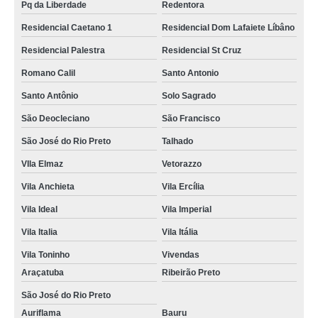
Pq da Liberdade
Redentora
Residencial Caetano 1
Residencial Dom Lafaiete Líbâno
Residencial Palestra
Residencial St Cruz
Romano Calil
Santo Antonio
Santo Antônio
Solo Sagrado
São Deocleciano
São Francisco
São José do Rio Preto
Talhado
VIla Elmaz
Vetorazzo
Vila Anchieta
Vila Ercília
Vila Ideal
Vila Imperial
Vila Italia
Vila Itália
Vila Toninho
Vivendas
Araçatuba
Ribeirão Preto
São José do Rio Preto
Auriflama
Bauru