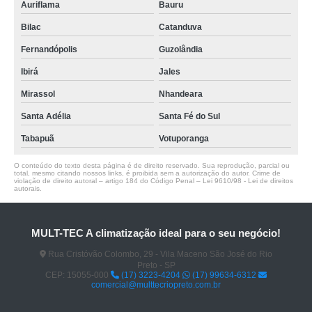
Auriflama
Bauru
Bilac
Catanduva
Fernandópolis
Guzolândia
Ibirá
Jales
Mirassol
Nhandeara
Santa Adélia
Santa Fé do Sul
Tabapuã
Votuporanga
O conteúdo do texto desta página é de direito reservado. Sua reprodução, parcial ou
total, mesmo citando nossos links, é proibida sem a autorização do autor. Crime de
violação de direito autoral – artigo 184 do Código Penal –
Lei 9610/98 - Lei de direitos
autorais
.
MULT-TEC A climatização ideal para o seu negócio!
Rua Cristóvão Colombo, 29 - Vila Maceno São José do Rio
Preto - SP
CEP: 15055-000
(17) 3223-4204
(17) 99634-6312
comercial@multtecriopreto.com.br