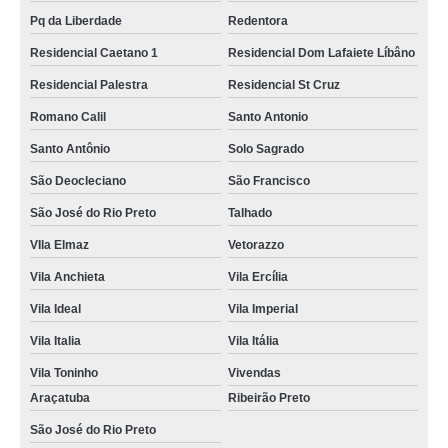
Pq da Liberdade
Redentora
Residencial Caetano 1
Residencial Dom Lafaiete Líbâno
Residencial Palestra
Residencial St Cruz
Romano Calil
Santo Antonio
Santo Antônio
Solo Sagrado
São Deocleciano
São Francisco
São José do Rio Preto
Talhado
VIla Elmaz
Vetorazzo
Vila Anchieta
Vila Ercília
Vila Ideal
Vila Imperial
Vila Italia
Vila Itália
Vila Toninho
Vivendas
Araçatuba
Ribeirão Preto
São José do Rio Preto