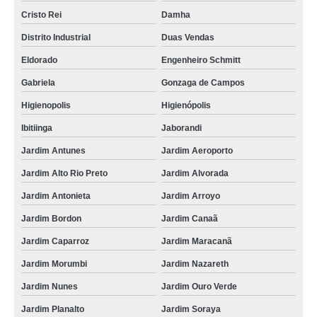
Cristo Rei
Damha
Distrito Industrial
Duas Vendas
Eldorado
Engenheiro Schmitt
Gabriela
Gonzaga de Campos
Higienopolis
Higienópolis
Ibitiinga
Jaborandi
Jardim Antunes
Jardim Aeroporto
Jardim Alto Rio Preto
Jardim Alvorada
Jardim Antonieta
Jardim Arroyo
Jardim Bordon
Jardim Canaã
Jardim Caparroz
Jardim Maracanã
Jardim Morumbi
Jardim Nazareth
Jardim Nunes
Jardim Ouro Verde
Jardim Planalto
Jardim Soraya