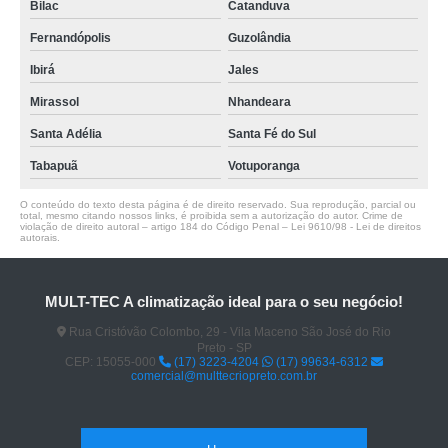
Bilac
Catanduva
Fernandópolis
Guzolândia
Ibirá
Jales
Mirassol
Nhandeara
Santa Adélia
Santa Fé do Sul
Tabapuã
Votuporanga
O conteúdo do texto desta página é de direito reservado. Sua reprodução, parcial ou
total, mesmo citando nossos links, é proibida sem a autorização do autor. Crime de
violação de direito autoral – artigo 184 do Código Penal –
Lei 9610/98 - Lei de direitos
autorais
.
MULT-TEC A climatização ideal para o seu negócio!
Rua Cristóvão Colombo, 29 - Vila Maceno São José do Rio
Preto - SP
CEP: 15055-000
(17) 3223-4204
(17) 99634-6312
comercial@multtecriopreto.com.br