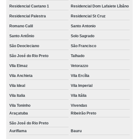
Residencial Caetano 1
Residencial Dom Lafaiete Líbâno
Residencial Palestra
Residencial St Cruz
Romano Calil
Santo Antonio
Santo Antônio
Solo Sagrado
São Deocleciano
São Francisco
São José do Rio Preto
Talhado
VIla Elmaz
Vetorazzo
Vila Anchieta
Vila Ercília
Vila Ideal
Vila Imperial
Vila Italia
Vila Itália
Vila Toninho
Vivendas
Araçatuba
Ribeirão Preto
São José do Rio Preto
Auriflama
Bauru