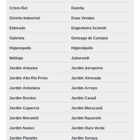
Cristo Rei
Damha
Distrito Industrial
Duas Vendas
Eldorado
Engenheiro Schmitt
Gabriela
Gonzaga de Campos
Higienopolis
Higienópolis
Ibitiinga
Jaborandi
Jardim Antunes
Jardim Aeroporto
Jardim Alto Rio Preto
Jardim Alvorada
Jardim Antonieta
Jardim Arroyo
Jardim Bordon
Jardim Canaã
Jardim Caparroz
Jardim Maracanã
Jardim Morumbi
Jardim Nazareth
Jardim Nunes
Jardim Ouro Verde
Jardim Planalto
Jardim Soraya