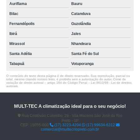
Auriflama
Bauru
Bilac
Catanduva
Fernandópolis
Guzolândia
Ibirá
Jales
Mirassol
Nhandeara
Santa Adélia
Santa Fé do Sul
Tabapuã
Votuporanga
O conteúdo do texto desta página é de direito reservado. Sua reprodução, parcial ou
total, mesmo citando nossos links, é proibida sem a autorização do autor. Crime de
violação de direito autoral – artigo 184 do Código Penal –
Lei 9610/98 - Lei de direitos
autorais
.
MULT-TEC A climatização ideal para o seu negócio!
Rua Cristóvão Colombo, 29 - Vila Maceno São José do Rio
Preto - SP
CEP: 15055-000
(17) 3223-4204
(17) 99634-6312
comercial@multtecriopreto.com.br