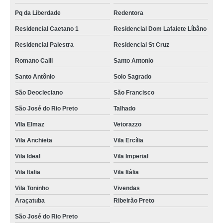
Pq da Liberdade
Redentora
Residencial Caetano 1
Residencial Dom Lafaiete Líbâno
Residencial Palestra
Residencial St Cruz
Romano Calil
Santo Antonio
Santo Antônio
Solo Sagrado
São Deocleciano
São Francisco
São José do Rio Preto
Talhado
VIla Elmaz
Vetorazzo
Vila Anchieta
Vila Ercília
Vila Ideal
Vila Imperial
Vila Italia
Vila Itália
Vila Toninho
Vivendas
Araçatuba
Ribeirão Preto
São José do Rio Preto