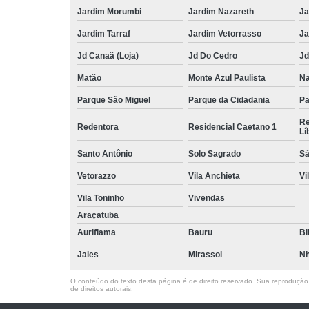
Jardim Morumbi
Jardim Nazareth
Ja
Jardim Tarraf
Jardim Vetorrasso
Ja
Jd Canaã (Loja)
Jd Do Cedro
Jd
Matão
Monte Azul Paulista
Na
Parque São Miguel
Parque da Cidadania
Pa
Re
Redentora
Residencial Caetano 1
Lí
Santo Antônio
Solo Sagrado
Sã
Vetorazzo
Vila Anchieta
Vi
Vila Toninho
Vivendas
Araçatuba
Auriflama
Bauru
Bi
Jales
Mirassol
Nh
O conteúdo do texto desta página é de direito reservado. Sua reprodução, 
de direitos autorais
.