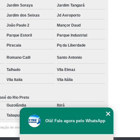
Jardim Soraya
Jardim Tangará
Jardim dos Seixas
Jd Aeroporto
João Paulo 2
Mançor Daud
Parque Estoril
Parque Industrial
Piracaia
Pq da Liberdade
Romano Calil
Santo Antonio
Talhado
VIla Elmaz
Vila Italia
Vila Itália
osé do Rio Preto
Guzolândia
Ibirá
Tabapuã
Votuporanga
Olá! Fale agora pelo WhatsApp
olação de direito autoral – artigo 184 do Código Penal –
Lei 9610/98 - Lei