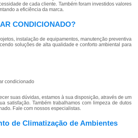
Pmoc Plano de Manutenção Opera
essidade de cada cliente. Também foram investidos valores
tando a eficiência da marca.
Retrofit de Sistema de Ar Condic
EC AR CONDICIONADO?
Sistema Ar Condicionado São José do Rio P
Sistema de Ar Condicionado
jetos, instalação de equipamentos, manutenção preventiva
Sistema de Ar Condicionado Retrof
ecendo soluções de alta qualidade e conforto ambiental para
Sistema de Dutos de Ar Condicionado
Sistema Vrf Ar Condicionado
Sistema Central de Climatiza
 ar condicionado
Sistema de Climatização Automatizad
Sistema de Climatização de Laboratór
ecer suas dúvidas, estamos à sua disposição, através de um
ua satisfação. Também trabalhamos com limpeza de dutos
Sistema de Climatização Hospitalar
nado. Fale com nossos especialistas.
Sistema de Climatização São José do Rio P
nto de Climatização de Ambientes
Sistema de Climatização Vrf