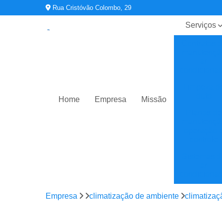
Rua Cristóvão Colombo, 29
Serviços
Contratos 
manutençã
ar
condiciona
Limpeza d
duto
Home
Empresa
Missão
Planos de
manutençã
operação 
controle
Sistemas d
ar
condiciona
Sistemas d
Empresa
climatização de ambiente
climatiza
climatizaç