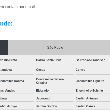
em contato por email.
nde:
São Paulo
to Rio Preto
Bairro Santa Cruz
Bairro São Francisco
tanduva
Cecap
Centro
Condomínio Débora
ndomínio Dahma
Condomínio Figueira
Cristina
as Vendas
Eldorado
Engenheiro Schmitt
itiinga
Jaborandi
Jardim Antunes
rdim Arroyo
Jardim Bordon
Jardim Canaã