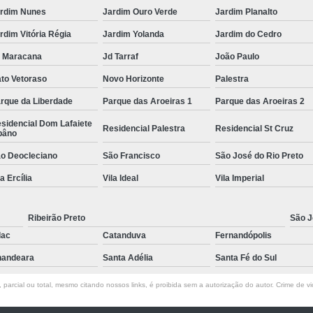
rdim Nunes
Jardim Ouro Verde
Jardim Planalto
rdim Vitória Régia
Jardim Yolanda
Jardim do Cedro
 Maracana
Jd Tarraf
João Paulo
to Vetoraso
Novo Horizonte
Palestra
rque da Liberdade
Parque das Aroeiras 1
Parque das Aroeiras 2
sidencial Dom Lafaiete
Residencial Palestra
Residencial St Cruz
bâno
o Deocleciano
São Francisco
São José do Rio Preto
la Ercília
Vila Ideal
Vila Imperial
Ribeirão Preto
São J
lac
Catanduva
Fernandópolis
andeara
Santa Adélia
Santa Fé do Sul
parcial ou total, mesmo citando nossos links, é proibida sem a autorização do autor. Crime de vi