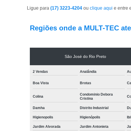
Ligue para
(17) 3223-4204
ou
clique aqui
e entre 
Regiões onde a MULT-TEC ate
São José do Rio Preto
2 Vendas
Analândia
Au
Boa Vista
Brotas
Ca
Condominio Debora
Colina
Co
Cristina
Damha
Distrito Industrial
Du
Higienopolis
Higienópolis
Ib
Jardim Alvorada
Jardim Antonieta
Ja