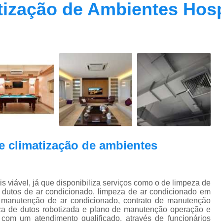
ização de Ambientes Hosp
Contrato Prestação de Serviços Manute
Limpeza de Dutos Ar Condicionado C
Limpeza de Dutos
Limpeza de Dutos de Ar Cond
Limpeza de Dutos de Ar Condicionado Vi
Limpeza de Dutos e Coifas
Limpeza de Dut
Limpeza Dutos Ar Condicionado
Limpe
Plano de Manutenção de Ar Condicionado
Plano de Manutenção Operação
 climatização de ambientes
Plano Manutenção Ar Condic
Pmoc Ar Condicionado Central
Pmoc
ável, já que disponibiliza serviços como o de limpeza de
Pmoc Ar Condicionado Vila Ma
e dutos de ar condicionado, limpeza de ar condicionado em
 manutenção de ar condicionado, contrato de manutenção
Pmoc para Ar Condicionado
Pmoc P
peza de dutos robotizada e plano de manutenção operação e
com um atendimento qualificado, através de funcionários