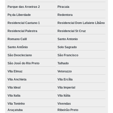
Parque das Aroeiras 2
Piracaia
Pq da Liberdade
Redentora
Residencial Caetano 1
Residencial Dom Lafaiete Líbâno
Residencial Palestra
Residencial St Cruz
Romano Calil
Santo Antonio
Santo Antônio
Solo Sagrado
São Deocleciano
São Francisco
São José do Rio Preto
Talhado
VIla Elmaz
Vetorazzo
Vila Anchieta
Vila Ercília
Vila Ideal
Vila Imperial
Vila Italia
Vila Itália
Vila Toninho
Vivendas
Araçatuba
Ribeirão Preto