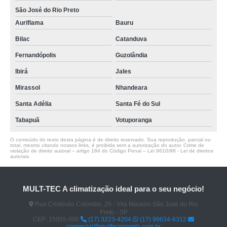
São José do Rio Preto
Auriflama
Bauru
Bilac
Catanduva
Fernandópolis
Guzolândia
Ibirá
Jales
Mirassol
Nhandeara
Santa Adélia
Santa Fé do Sul
Tabapuã
Votuporanga
O conteúdo do texto desta página é de direito reservado. Sua reprodução, parcial ou
total, mesmo citando nossos links, é proibida sem a autorização do autor. Crime de
violação de direito autoral – artigo 184 do Código Penal –
Lei 9610/98 - Lei de direitos
autorais
.
MULT-TEC A climatização ideal para o seu negócio!
Rua Cristóvão Colombo, 29 - Vila Maceno São José do Rio
Preto - SP
CEP: 15055-000
(17) 3223-4204
(17) 99634-6312
comercial@multtecriopreto.com.br