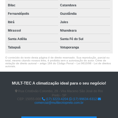
Bilac
Catanduva
Fernandópolis
Guzolândia
Ibirá
Jales
Mirassol
Nhandeara
Santa Adélia
Santa Fé do Sul
Tabapuã
Votuporanga
O conteúdo do texto desta página é de direito reservado. Sua reprodução, parcial ou
total, mesmo citando nossos links, é proibida sem a autorização do autor. Crime de
violação de direito autoral – artigo 184 do Código Penal –
Lei 9610/98 - Lei de direitos
autorais
.
MULT-TEC A climatização ideal para o seu negócio!
Rua Cristóvão Colombo, 29 - Vila Maceno São José do Rio
Preto - SP
CEP: 15055-000
(17) 3223-4204
(17) 99634-6312
comercial@multtecriopreto.com.br