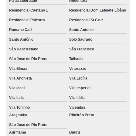
Pq da Liberdade
Redentora
Residencial Caetano 1
Residencial Dom Lafaiete Líbâno
Residencial Palestra
Residencial St Cruz
Romano Calil
Santo Antonio
Santo Antônio
Solo Sagrado
São Deocleciano
São Francisco
São José do Rio Preto
Talhado
VIla Elmaz
Vetorazzo
Vila Anchieta
Vila Ercília
Vila Ideal
Vila Imperial
Vila Italia
Vila Itália
Vila Toninho
Vivendas
Araçatuba
Ribeirão Preto
São José do Rio Preto
Auriflama
Bauru