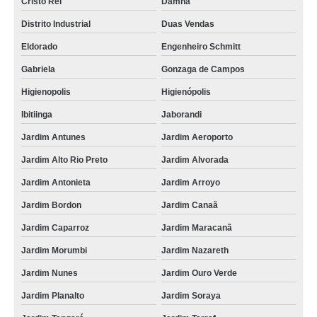
Cristo Rei
Damha
Distrito Industrial
Duas Vendas
Eldorado
Engenheiro Schmitt
Gabriela
Gonzaga de Campos
Higienopolis
Higienópolis
Ibitiinga
Jaborandi
Jardim Antunes
Jardim Aeroporto
Jardim Alto Rio Preto
Jardim Alvorada
Jardim Antonieta
Jardim Arroyo
Jardim Bordon
Jardim Canaã
Jardim Caparroz
Jardim Maracanã
Jardim Morumbi
Jardim Nazareth
Jardim Nunes
Jardim Ouro Verde
Jardim Planalto
Jardim Soraya