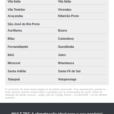
Vila Italia
Vila Itália
Vila Toninho
Vivendas
Araçatuba
Ribeirão Preto
São José do Rio Preto
Auriflama
Bauru
Bilac
Catanduva
Fernandópolis
Guzolândia
Ibirá
Jales
Mirassol
Nhandeara
Santa Adélia
Santa Fé do Sul
Tabapuã
Votuporanga
O conteúdo do texto desta página é de direito reservado. Sua reprodução, parcial ou
total, mesmo citando nossos links, é proibida sem a autorização do autor. Crime de
violação de direito autoral – artigo 184 do Código Penal –
Lei 9610/98 - Lei de direitos
autorais
.
MULT-TEC A climatização ideal para o seu negócio!