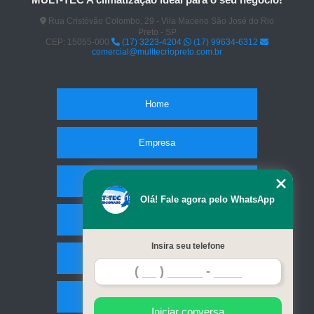
Rua Cristóvão Colombo, 29 - Vila Maceno São José do Rio
Preto - SP
CEP: 15055-000
(17) 3223-4204
(17) 99634-6312
comercial@multtecriopreto.com.br
Home
Empresa
Missão
Olá! Fale agora pelo WhatsApp
Serviços
Insira seu telefone
Contato
Mapa do site
Iniciar conversa