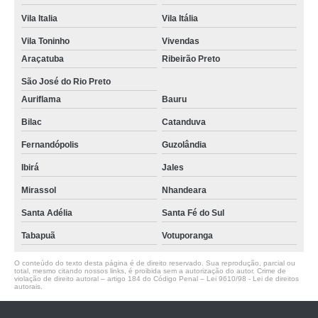
Vila Italia
Vila Itália
Vila Toninho
Vivendas
Araçatuba
Ribeirão Preto
São José do Rio Preto
Auriflama
Bauru
Bilac
Catanduva
Fernandópolis
Guzolândia
Ibirá
Jales
Mirassol
Nhandeara
Santa Adélia
Santa Fé do Sul
Tabapuã
Votuporanga
O conteúdo do texto desta página é de direito reservado. Sua reprodução, parcial ou
total, mesmo citando nossos links, é proibida sem a autorização do autor. Crime de
violação de direito autoral – artigo 184 do Código Penal –
Lei 9610/98 - Lei de direitos
autorais
.