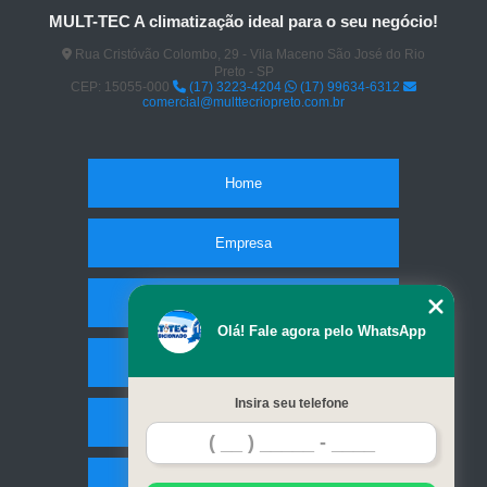
MULT-TEC A climatização ideal para o seu negócio!
Rua Cristóvão Colombo, 29 - Vila Maceno São José do Rio
Preto - SP
CEP: 15055-000
(17) 3223-4204
(17) 99634-6312
comercial@multtecriopreto.com.br
Home
Empresa
Missão
Olá! Fale agora pelo WhatsApp
Serviços
Insira seu telefone
Contato
Mapa do site