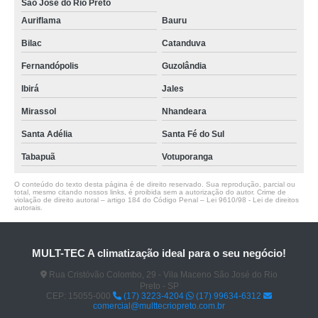
São José do Rio Preto
Auriflama
Bauru
Bilac
Catanduva
Fernandópolis
Guzolândia
Ibirá
Jales
Mirassol
Nhandeara
Santa Adélia
Santa Fé do Sul
Tabapuã
Votuporanga
O conteúdo do texto desta página é de direito reservado. Sua reprodução, parcial ou
total, mesmo citando nossos links, é proibida sem a autorização do autor. Crime de
violação de direito autoral – artigo 184 do Código Penal –
Lei 9610/98 - Lei de direitos
autorais
.
MULT-TEC A climatização ideal para o seu negócio!
Rua Cristóvão Colombo, 29 - Vila Maceno São José do Rio
Preto - SP
CEP: 15055-000
(17) 3223-4204
(17) 99634-6312
comercial@multtecriopreto.com.br