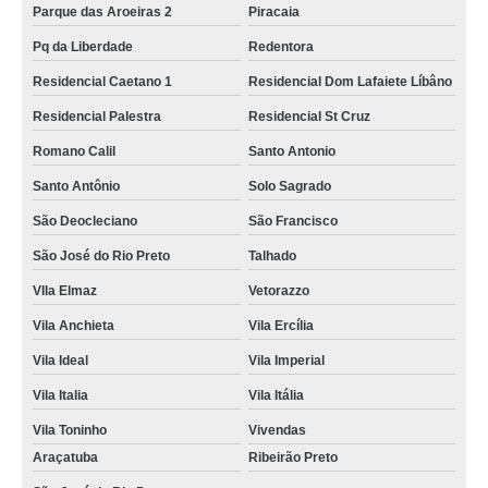
Parque das Aroeiras 2
Piracaia
Pq da Liberdade
Redentora
Residencial Caetano 1
Residencial Dom Lafaiete Líbâno
Residencial Palestra
Residencial St Cruz
Romano Calil
Santo Antonio
Santo Antônio
Solo Sagrado
São Deocleciano
São Francisco
São José do Rio Preto
Talhado
VIla Elmaz
Vetorazzo
Vila Anchieta
Vila Ercília
Vila Ideal
Vila Imperial
Vila Italia
Vila Itália
Vila Toninho
Vivendas
Araçatuba
Ribeirão Preto