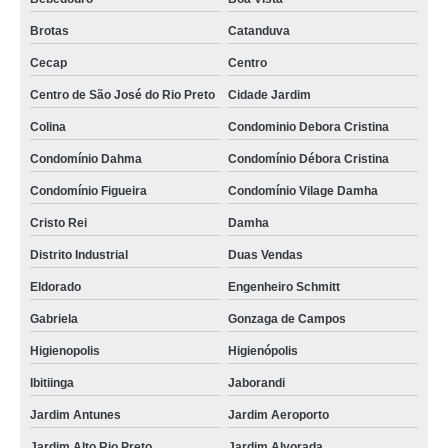
Brotas
Catanduva
Cecap
Centro
Centro de São José do Rio Preto
Cidade Jardim
Colina
Condominio Debora Cristina
Condomínio Dahma
Condomínio Débora Cristina
Condomínio Figueira
Condomínio Vilage Damha
Cristo Rei
Damha
Distrito Industrial
Duas Vendas
Eldorado
Engenheiro Schmitt
Gabriela
Gonzaga de Campos
Higienopolis
Higienópolis
Ibitiinga
Jaborandi
Jardim Antunes
Jardim Aeroporto
Jardim Alto Rio Preto
Jardim Alvorada