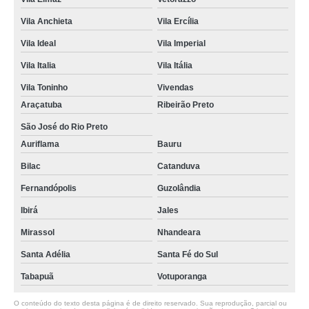
Vila Anchieta
Vila Ercília
Vila Ideal
Vila Imperial
Vila Italia
Vila Itália
Vila Toninho
Vivendas
Araçatuba
Ribeirão Preto
São José do Rio Preto
Auriflama
Bauru
Bilac
Catanduva
Fernandópolis
Guzolândia
Ibirá
Jales
Mirassol
Nhandeara
Santa Adélia
Santa Fé do Sul
Tabapuã
Votuporanga
O conteúdo do texto desta página é de direito reservado. Sua reprodução, parcial ou