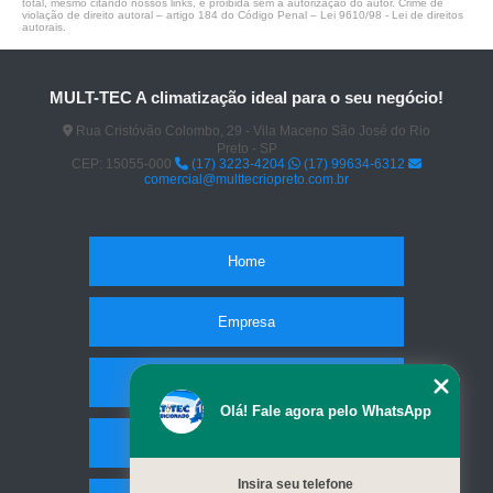
total, mesmo citando nossos links, é proibida sem a autorização do autor. Crime de
violação de direito autoral – artigo 184 do Código Penal –
Lei 9610/98 - Lei de direitos
autorais
.
MULT-TEC A climatização ideal para o seu negócio!
Rua Cristóvão Colombo, 29 - Vila Maceno São José do Rio
Preto - SP
CEP: 15055-000
(17) 3223-4204
(17) 99634-6312
comercial@multtecriopreto.com.br
Home
Empresa
Missão
Olá! Fale agora pelo WhatsApp
Serviços
Insira seu telefone