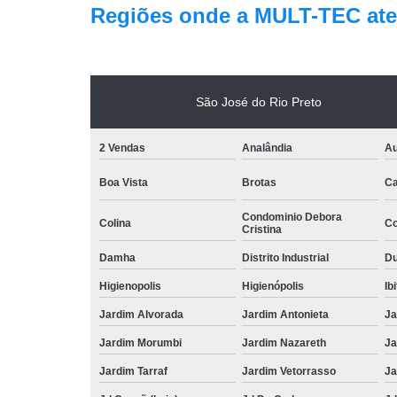
Regiões onde a MULT-TEC ate
São José do Rio Preto
2 Vendas
Analândia
Au
Boa Vista
Brotas
Ca
Condominio Debora
Colina
Co
Cristina
Damha
Distrito Industrial
Du
Higienopolis
Higienópolis
Ib
Jardim Alvorada
Jardim Antonieta
Ja
Jardim Morumbi
Jardim Nazareth
Ja
Jardim Tarraf
Jardim Vetorrasso
Ja