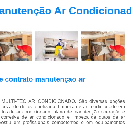
Contrato Prestação de Serviços Manute
Manutenção Ar Condiciona
Limpeza de Dutos Ar Condicionado C
Limpeza de Dutos
Limpeza de Dutos de Ar Cond
Limpeza de Dutos de Ar Condicionado Vi
Limpeza de Dutos e Coifas
Limpeza de Dut
Limpeza Dutos Ar Condicionado
Limpe
Plano de Manutenção de Ar Condicionado
e contrato manutenção ar
Plano de Manutenção Operação
Plano Manutenção Ar Condic
 na MULTI-TEC AR CONDICIONADO. São diversas opções
Pmoc Ar Condicionado Central
Pmoc
impeza de dutos robotizada, limpeza de ar condicionado em
dutos de ar condicionado, plano de manutenção operação e
Pmoc Ar Condicionado Vila Ma
 corretiva de ar condicionado e limpeza de dutos de ar
vestiu em profissionais competentes e em equipamentos
Pmoc para Ar Condicionado
Pmoc P