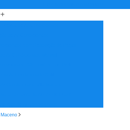
(17) 3223-4204
(17) 99634-6312
orretiva de Ar Condicionado
ção de Ar Condicionado
ondicionado com Reposição de Peças
 de Ar Condicionado Mensal
ondicionado São José do Rio Preto
 de Ar Condicionado Split
 Ar Condicionado Vila Maceno
iva e Corretiva de Ar Condicionado
utenção de Ar Condicionado
reventiva Ar Condicionado
a Maceno
nção de Ar Condicionado