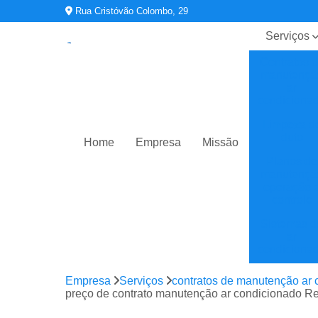
Rua Cristóvão Colombo, 29
Serviços
Contratos 
manutençã
ar
condiciona
Limpeza d
duto
Home
Empresa
Missão
Planos de
manutençã
operação 
controle
Sistemas d
ar
condiciona
Sistemas d
Empresa
Serviços
contratos de manutenção ar 
climatizaç
preço de contrato manutenção ar condicionado R