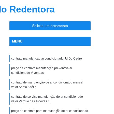
nção Ar Condicionado
Limpeza de Dutos
do Redentora
entral
Limpeza de Dutos com Robô
 de Ar Condicionado
Solicite um orçamento
icionado São José do Rio Preto
la Maceno
Limpeza de Dutos de Exaustão
MENU
os Industriais
Limpeza de Dutos Robotizada
za Robotizada de Dutos de Ar Condicionado
contrato manutenção ar condicionado Jd Do Cedro
Plano de Manutenção Operação e Controle
preço de contrato manutenção preventiva ar
 e Controle para Ar Condicionado
condicionado Vivendas
ionado
Pmoc Ar Condicionado
contrato de manutenção de ar condicionado mensal
valor Santa Adélia
 Ar Condicionado São José do Rio Preto
contrato de serviço manutenção de ar condicionado
ceno
Pmoc de Ar Condicionado
valor Parque das Aroeiras 1
lano de Manutenção Operação e Controle
preço de contrato para manutenção de ar condicionado