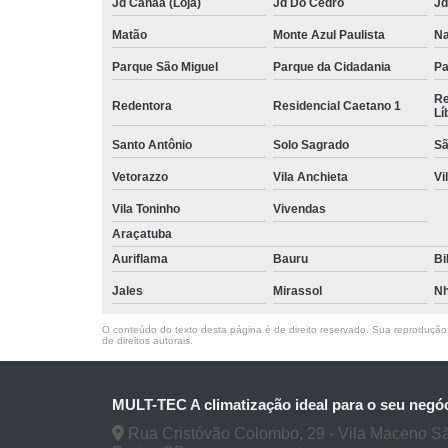
Jd Canaã (Loja)
Jd Do Cedro
Jd
Matão
Monte Azul Paulista
Na
Parque São Miguel
Parque da Cidadania
Pa
Re
Redentora
Residencial Caetano 1
Lí
Santo Antônio
Solo Sagrado
Sã
Vetorazzo
Vila Anchieta
Vi
Vila Toninho
Vivendas
Araçatuba
Auriflama
Bauru
Bi
Jales
Mirassol
Nh
O conteúdo do texto desta página é de direito reservado. Sua reprodução, 
de direitos autorais
.
MULT-TEC A climatização ideal para o seu negó
Rua Cristóvão Colombo, 29 - Vila Maceno S