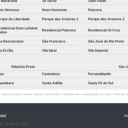
 Maracana
Jd Tarraf
João Paulo
to Vetoraso
Novo Horizonte
Palestra
rque da Liberdade
Parque das Aroeiras 1
Parque das Aroeiras 2
sidencial Dom Lafaiete
Residencial Palestra
Residencial St Cruz
bâno
o Deocleciano
São Francisco
São José do Rio Preto
la Ercília
Vila Ideal
Vila Imperial
Ribeirão Preto
São J
lac
Catanduva
Fernandópolis
andeara
Santa Adélia
Santa Fé do Sul
parcial ou total, mesmo citando nossos links, é proibida sem a autorização do autor. Crime de vi
cio!
H
ão José do Rio