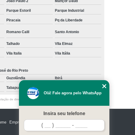
João Paulo 2
Mançor Daud
Parque Estoril
Parque Industrial
Piracaia
Pq da Liberdade
Romano Calil
Santo Antonio
Talhado
VIla Elmaz
Vila Italia
Vila Itália
osé do Rio Preto
Guzolândia
Ibirá
Tabapuã
Votuporanga
Olá! Fale agora pelo WhatsApp
olação de direito autoral – artigo 184 do Código Penal –
Lei 9610/98 - Lei
Insira seu telefone
ome
Empresa
Missão
Serviços
Contato
Mapa do site