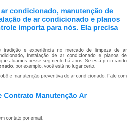
Pmoc Plano de Manutenção Opera
e ar condicionado, manutenção de
Retrofit de Sistema de Ar Condic
talação de ar condicionado e planos
Sistema Ar Condicionado São José do Rio P
role importa para nós. Ela precisa
Sistema de Ar Condicionado
Sistema de Ar Condicionado Retrof
adição e experiência no mercado de limpeza de ar
Sistema de Dutos de Ar Condicionado
dicionado, instalação de ar condicionado e planos de
a que atuamos nesse segmento há anos. Se está procurando
Sistema Vrf Ar Condicionado
ionado
, por exemplo, você está no lugar certo.
Sistema Central de Climatiza
obô e manutenção preventiva de ar condicionado. Fale com
Sistema de Climatização Automatizad
Sistema de Climatização de Laboratór
e Contrato Manutenção Ar
Sistema de Climatização Hospitalar
Sistema de Climatização São José do Rio P
em contato por email.
Sistema de Climatização Vrf