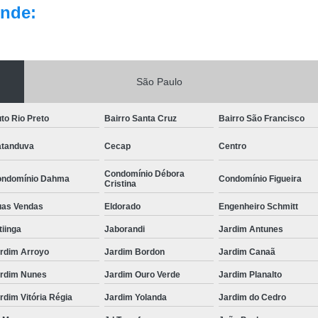
nde:
São Paulo
to Rio Preto
Bairro Santa Cruz
Bairro São Francisco
tanduva
Cecap
Centro
Condomínio Débora
ndomínio Dahma
Condomínio Figueira
Cristina
as Vendas
Eldorado
Engenheiro Schmitt
itiinga
Jaborandi
Jardim Antunes
rdim Arroyo
Jardim Bordon
Jardim Canaã
rdim Nunes
Jardim Ouro Verde
Jardim Planalto
rdim Vitória Régia
Jardim Yolanda
Jardim do Cedro