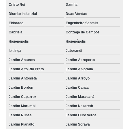
Cristo Rei
Damha
Distrito Industrial
Duas Vendas
Eldorado
Engenheiro Schmitt
Gabriela
Gonzaga de Campos
Higienopolis
Higienópolis
Ibitiinga
Jaborandi
Jardim Antunes
Jardim Aeroporto
Jardim Alto Rio Preto
Jardim Alvorada
Jardim Antonieta
Jardim Arroyo
Jardim Bordon
Jardim Canaã
Jardim Caparroz
Jardim Maracanã
Jardim Morumbi
Jardim Nazareth
Jardim Nunes
Jardim Ouro Verde
Jardim Planalto
Jardim Soraya