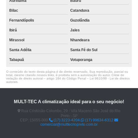
Auriflama
Bauru
Bilac
Catanduva
Fernandópolis
Guzolândia
Ibirá
Jales
Mirassol
Nhandeara
Santa Adélia
Santa Fé do Sul
Tabapuã
Votuporanga
O conteúdo do texto desta página é de direito reservado. Sua reprodução, parcial ou
total, mesmo citando nossos links, é proibida sem a autorização do autor. Crime de
violação de direito autoral – artigo 184 do Código Penal –
Lei 9610/98 - Lei de direitos
autorais
.
MULT-TEC A climatização ideal para o seu negócio!
Rua Cristóvão Colombo, 29 - Vila Maceno São José do Rio
Preto - SP
CEP: 15055-000
(17) 3223-4204
(17) 99634-6312
comercial@multtecriopreto.com.br