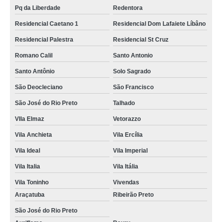
Pq da Liberdade
Redentora
Residencial Caetano 1
Residencial Dom Lafaiete Líbâno
Residencial Palestra
Residencial St Cruz
Romano Calil
Santo Antonio
Santo Antônio
Solo Sagrado
São Deocleciano
São Francisco
São José do Rio Preto
Talhado
VIla Elmaz
Vetorazzo
Vila Anchieta
Vila Ercília
Vila Ideal
Vila Imperial
Vila Italia
Vila Itália
Vila Toninho
Vivendas
Araçatuba
Ribeirão Preto
São José do Rio Preto