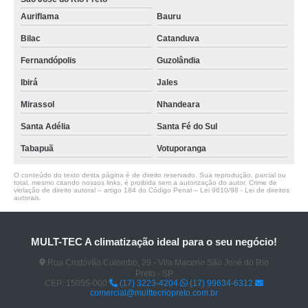
Auriflama
Bauru
Bilac
Catanduva
Fernandópolis
Guzolândia
Ibirá
Jales
Mirassol
Nhandeara
Santa Adélia
Santa Fé do Sul
Tabapuã
Votuporanga
O conteúdo do texto desta página é de direito reservado. Sua reprodução, parcial ou
total, mesmo citando nossos links, é proibida sem a autorização do autor. Crime de
violação de direito autoral – artigo 184 do Código Penal –
Lei 9610/98 - Lei de direitos
autorais
.
MULT-TEC A climatização ideal para o seu negócio!
Rua Cristóvão Colombo, 29 - Vila Maceno São José do Rio
Preto - SP
CEP: 15055-000
(17) 3223-4204
(17) 99634-6312
comercial@multtecriopreto.com.br