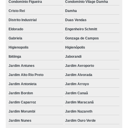
Condomínio Figueira
Condomínio Vilage Damha
Cristo Rei
Damha
Distrito Industrial
Duas Vendas
Eldorado
Engenheiro Schmitt
Gabriela
Gonzaga de Campos
Higienopolis
Higienópolis
Ibitiinga
Jaborandi
Jardim Antunes
Jardim Aeroporto
Jardim Alto Rio Preto
Jardim Alvorada
Jardim Antonieta
Jardim Arroyo
Jardim Bordon
Jardim Canaã
Jardim Caparroz
Jardim Maracanã
Jardim Morumbi
Jardim Nazareth
Jardim Nunes
Jardim Ouro Verde