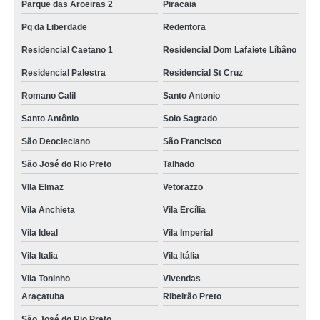
Parque das Aroeiras 2
Piracaia
Pq da Liberdade
Redentora
Residencial Caetano 1
Residencial Dom Lafaiete Líbâno
Residencial Palestra
Residencial St Cruz
Romano Calil
Santo Antonio
Santo Antônio
Solo Sagrado
São Deocleciano
São Francisco
São José do Rio Preto
Talhado
VIla Elmaz
Vetorazzo
Vila Anchieta
Vila Ercília
Vila Ideal
Vila Imperial
Vila Italia
Vila Itália
Vila Toninho
Vivendas
Araçatuba
Ribeirão Preto
São José do Rio Preto