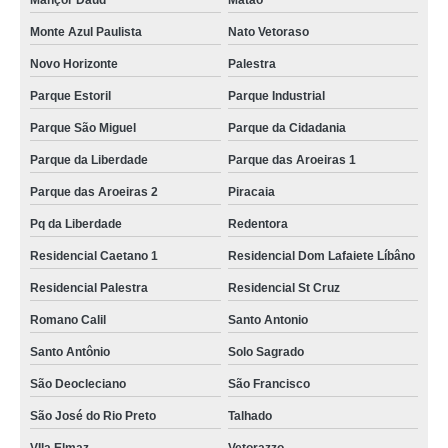
Mançor Daud
Matão
instalação de ar condicionado central preços Matão
Monte Azul Paulista
Nato Vetoraso
qual o valor de instalação de ar condicionado vrf Ibitiinga
Novo Horizonte
Palestra
instalação de ar condicionado industrial Ribeirão Preto
Parque Estoril
Parque Industrial
instalação de ar condicionado vrf preços Votuporanga
Parque São Miguel
Parque da Cidadania
qual o valor de instalação ar condicionado vrf Jaborandi
Parque da Liberdade
Parque das Aroeiras 1
Parque das Aroeiras 2
Piracaia
qual o valor de instalação e manutenção de ar condicionado Jardim Antunes
Pq da Liberdade
Redentora
instalação ar condicionado dutado Jardim Soraya
Residencial Caetano 1
Residencial Dom Lafaiete Líbâno
instalação de ar condicionado split Palestra
Residencial Palestra
Residencial St Cruz
instalação de ar condicionado chiller Boa Vista
Romano Calil
Santo Antonio
instalação e manutenção de ar condicionado Solo Sagrado
Santo Antônio
Solo Sagrado
instalação de ar condicionado central Vila Ideal
São Deocleciano
São Francisco
instalação de ar condicionado preços Boa Vista
São José do Rio Preto
Talhado
instalação ar condicionado dutado Jardim Vitória Régia