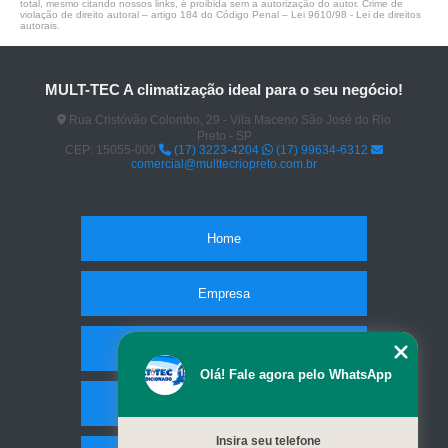
total, mesmo citando nossos links, é proibida sem a autorização do autor. Crime de
violação de direito autoral – artigo 184 do Código Penal –
Lei 9610/98 - Lei de direitos
autorais
.
MULT-TEC A climatização ideal para o seu negócio!
Rua Cristóvão Colombo, 29 - Vila Maceno São José do Rio
Preto - SP
CEP: 15055-000
(17) 3223-4204
(17) 99634-6312
comercial@multtecriopreto.com.br
Home
Empresa
Missão
Olá! Fale agora pelo WhatsApp
Serviços
Insira seu telefone