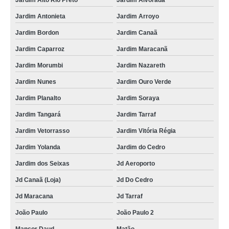
Jardim Alto Rio Preto
Jardim Alvorada
instalação ar condicionado split Vila Ideal
Jardim Antonieta
Jardim Arroyo
instalação de ar condicionado chiller preços São Francisco
Jardim Bordon
Jardim Canaã
qual o valor de instalação ar condicionado dutado Piracaia
Jardim Caparroz
Jardim Maracanã
instalação ar condicionado vrf preços Jardim Canaã
Jardim Morumbi
Jardim Nazareth
qual o valor de instalação e manutenção de ar condicionado Bairro Santa
Jardim Nunes
Jardim Ouro Verde
Cruz
Jardim Planalto
Jardim Soraya
instalação ar condicionado central Vila Toninho
Jardim Tangará
Jardim Tarraf
instalação de ar condicionado split Vila Italia
Jardim Vetorrasso
Jardim Vitória Régia
qual o valor de instalação de ar condicionado Gabriela
Jardim Yolanda
Jardim do Cedro
qual o valor de instalação ar condicionado central Brotas
Jardim dos Seixas
Jd Aeroporto
instalação ar condicionado Jardim Planalto
Jd Canaã (Loja)
Jd Do Cedro
instalação ar condicionado Parque Estoril
Jd Maracana
Jd Tarraf
instalação de ar condicionado central Jardim Soraya
João Paulo
João Paulo 2
instalação de ar condicionado chiller preços Jardim Morumbi