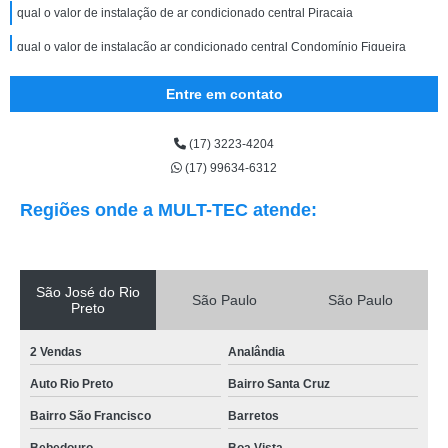
qual o valor de instalação de ar condicionado central Piracaia
qual o valor de instalação ar condicionado central Condomínio Figueira
qual o valor de instalação de ar condicionado chiller Jardim Yolanda
Entre em contato
qual o valor de instalação de ar condicionado chiller Condomínio Vilage
Damha
(17) 3223-4204
qual o valor de instalação ar condicionado Jardim Vitória Régia
(17) 99634-6312
instalação ar condicionado split Mirassol
Regiões onde a MULT-TEC atende:
instalação ar condicionado dutado preços Romano Calil
instalação ar condicionado vrf Ribeirão Preto
São José do Rio
instalação de ar condicionado vrf São José do Rio Preto
São Paulo
São Paulo
Preto
instalação ar condicionado central preços São Deocleciano
2 Vendas
Analândia
instalação ar condicionado dutado preços Centro
Auto Rio Preto
Bairro Santa Cruz
instalação de ar condicionado industrial preços São Francisco
Bairro São Francisco
Barretos
instalação ar condicionado preços Parque da Cidadania