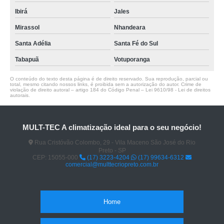
Ibirá
Jales
Mirassol
Nhandeara
Santa Adélia
Santa Fé do Sul
Tabapuã
Votuporanga
O conteúdo do texto desta página é de direito reservado. Sua reprodução, parcial ou
total, mesmo citando nossos links, é proibida sem a autorização do autor. Crime de
violação de direito autoral – artigo 184 do Código Penal –
Lei 9610/98 - Lei de direitos
autorais
.
MULT-TEC A climatização ideal para o seu negócio!
Rua Cristóvão Colombo, 29 - Vila Maceno São José do Rio
Preto - SP
CEP: 15055-000
(17) 3223-4204
(17) 99634-6312
comercial@multtecriopreto.com.br
Home