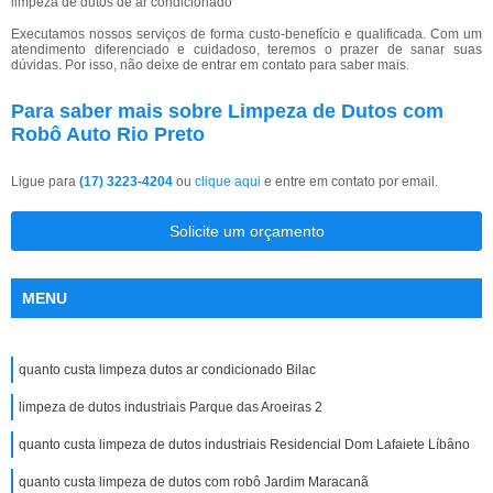
limpeza de dutos de ar condicionado
Executamos nossos serviços de forma custo-benefício e qualificada. Com um
atendimento diferenciado e cuidadoso, teremos o prazer de sanar suas
dúvidas. Por isso, não deixe de entrar em contato para saber mais.
Para saber mais sobre Limpeza de Dutos com
Robô Auto Rio Preto
Ligue para
(17) 3223-4204
ou
clique aqui
e entre em contato por email.
Solicite um orçamento
MENU
quanto custa limpeza dutos ar condicionado Bilac
limpeza de dutos industriais Parque das Aroeiras 2
quanto custa limpeza de dutos industriais Residencial Dom Lafaiete Líbâno
quanto custa limpeza de dutos com robô Jardim Maracanã