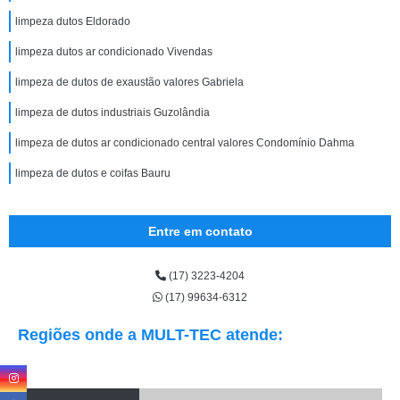
limpeza dutos Eldorado
limpeza dutos ar condicionado Vivendas
limpeza de dutos de exaustão valores Gabriela
limpeza de dutos industriais Guzolândia
limpeza de dutos ar condicionado central valores Condomínio Dahma
limpeza de dutos e coifas Bauru
Entre em contato
(17) 3223-4204
(17) 99634-6312
Regiões onde a MULT-TEC atende: