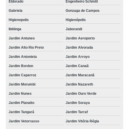
Eldorado
Engenheiro Schmitt
Gabriela
Gonzaga de Campos
Higienopolis
Higienópolis
Ibitiinga
Jaborandi
Jardim Antunes
Jardim Aeroporto
Jardim Alto Rio Preto
Jardim Alvorada
Jardim Antonieta
Jardim Arroyo
Jardim Bordon
Jardim Canaã
Jardim Caparroz
Jardim Maracanã
Jardim Morumbi
Jardim Nazareth
Jardim Nunes
Jardim Ouro Verde
Jardim Planalto
Jardim Soraya
Jardim Tangará
Jardim Tarraf
Jardim Vetorrasso
Jardim Vitória Régia