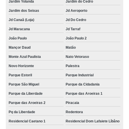
Jardim Yolanda
Jardim do Cedro
Jardim dos Seixas
Jd Aeroporto
Jd Canaã (Loja)
Jd Do Cedro
Jd Maracana
Jd Tarraf
João Paulo
João Paulo 2
Mançor Daud
Matão
Monte Azul Paulista
Nato Vetoraso
Novo Horizonte
Palestra
Parque Estoril
Parque Industrial
Parque São Miguel
Parque da Cidadania
Parque da Liberdade
Parque das Aroeiras 1
Parque das Aroeiras 2
Piracaia
Pq da Liberdade
Redentora
Residencial Caetano 1
Residencial Dom Lafaiete Líbâno