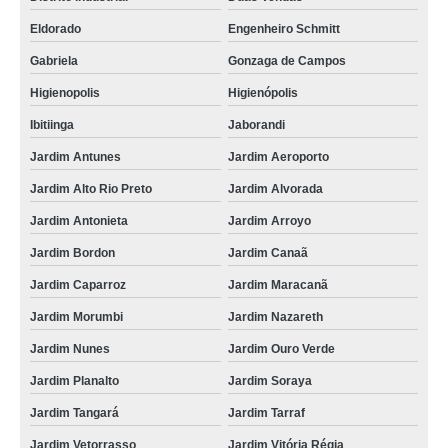
Eldorado
Engenheiro Schmitt
Gabriela
Gonzaga de Campos
Higienopolis
Higienópolis
Ibitiinga
Jaborandi
Jardim Antunes
Jardim Aeroporto
Jardim Alto Rio Preto
Jardim Alvorada
Jardim Antonieta
Jardim Arroyo
Jardim Bordon
Jardim Canaã
Jardim Caparroz
Jardim Maracanã
Jardim Morumbi
Jardim Nazareth
Jardim Nunes
Jardim Ouro Verde
Jardim Planalto
Jardim Soraya
Jardim Tangará
Jardim Tarraf
Jardim Vetorrasso
Jardim Vitória Régia