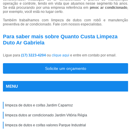
operação e controle, tendo em vista que atuamos nesse segmento há anos.
Se está procurando por uma empresa referência em
pmoc ar condicionado
,
por exemplo, você está no lugar certo.
Também trabalhamos com limpeza de dutos com robô e manutenção
preventiva de ar condicionado. Fale com nossos especialistas.
Para saber mais sobre Quanto Custa Limpeza
Duto Ar Gabriela
Ligue para
(17) 3223-4204
ou
clique aqui
e entre em contato por email.
Solicite um orçamento
MENU
limpeza de dutos e coifas Jardim Caparroz
limpeza dutos ar condicionado Jardim Vitória Régia
limpeza de dutos e coifas valores Parque Industrial