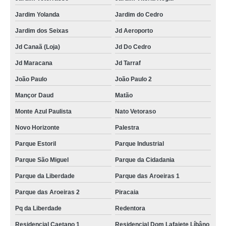
Jardim Yolanda
Jardim do Cedro
Jardim dos Seixas
Jd Aeroporto
Jd Canaã (Loja)
Jd Do Cedro
Jd Maracana
Jd Tarraf
João Paulo
João Paulo 2
Mançor Daud
Matão
Monte Azul Paulista
Nato Vetoraso
Novo Horizonte
Palestra
Parque Estoril
Parque Industrial
Parque São Miguel
Parque da Cidadania
Parque da Liberdade
Parque das Aroeiras 1
Parque das Aroeiras 2
Piracaia
Pq da Liberdade
Redentora
Residencial Caetano 1
Residencial Dom Lafaiete Líbâno