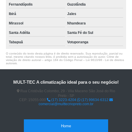
Fernandópolis
Guzolândia
Ibirá
Jales
Mirassol
Nhandeara
Santa Adélia
Santa Fé do Sul
Tabapuã
Votuporanga
O conteúdo do texto desta página é de direito reservado. Sua reprodução, parcial ou
total, mesmo citando nossos links, é proibida sem a autorização do autor. Crime de
violação de direito autoral – artigo 184 do Código Penal –
Lei 9610/98 - Lei de direitos
autorais
.
MULT-TEC A climatização ideal para o seu negócio!
Rua Cristóvão Colombo, 29 - Vila Maceno São José do Rio
Preto - SP
CEP: 15055-000
(17) 3223-4204
(17) 99634-6312
comercial@multtecriopreto.com.br
Home