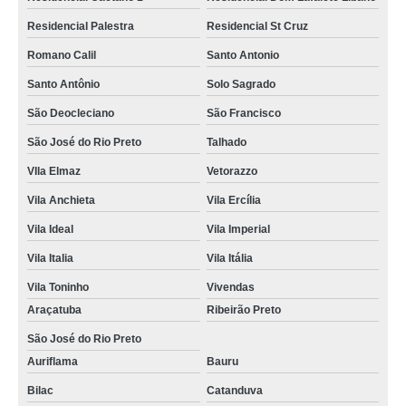
Residencial Palestra
Residencial St Cruz
Romano Calil
Santo Antonio
Santo Antônio
Solo Sagrado
São Deocleciano
São Francisco
São José do Rio Preto
Talhado
VIla Elmaz
Vetorazzo
Vila Anchieta
Vila Ercília
Vila Ideal
Vila Imperial
Vila Italia
Vila Itália
Vila Toninho
Vivendas
Araçatuba
Ribeirão Preto
São José do Rio Preto
Auriflama
Bauru
Bilac
Catanduva