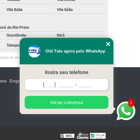
limpeza robotizada de dutos de ar condicionado
Redentora
Vila Italia
Vila Itália
quanto custa limpeza de dutos com robô Matão
osé do Rio Preto
quanto custa limpeza duto ar Jardim Yolanda
Guzolândia
Ibirá
limpeza de dutos de exaustão valores Higienópolis
Tabapuã
Votuporanga
Olá! Fale agora pelo WhatsApp
quanto custa limpeza de dutos João Paulo
olação de direito autoral – artigo 184 do Código Penal –
Lei 9610/98 - Lei
limpeza de dutos valores Engenheiro Schmitt
Insira seu telefone
limpeza de dutos Higienópolis
ome
Empresa
Missão
Serviços
Contato
Mapa do site
quanto custa limpeza dutos Cidade Jardim
quanto custa limpeza robotizada de dutos de ar
Iniciar conversa
1
condicionado Nhandeara
quanto custa limpeza de dutos industriais Jardim
Alvorada
quanto custa limpeza de dutos de ar condicionado São
W3C