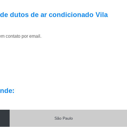
Pmoc Plano de Manutenção Opera
Retrofit de Sistema de Ar Condic
 de dutos de ar condicionado Vila
Sistema Ar Condicionado São José do Rio P
Sistema de Ar Condicionado
em contato por email.
Sistema de Ar Condicionado Retrof
Sistema de Dutos de Ar Condicionado
Sistema Vrf Ar Condicionado
Sistema Central de Climatiza
Sistema de Climatização Automatizad
Sistema de Climatização de Laboratór
nde:
Sistema de Climatização Hospitalar
Sistema de Climatização São José do Rio P
Sistema de Climatização Vrf
São Paulo