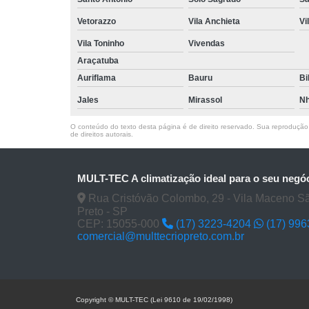
Vetorazzo
Vila Anchieta
Vi
Vila Toninho
Vivendas
Araçatuba
Auriflama
Bauru
Bi
Jales
Mirassol
Nh
O conteúdo do texto desta página é de direito reservado. Sua reprodução, 
de direitos autorais
.
MULT-TEC A climatização ideal para o seu negó
Rua Cristóvão Colombo, 29 - Vila Maceno S
Preto - SP
CEP: 15055-000
(17) 3223-4204
(17) 99
comercial@multtecriopreto.com.br
Copyright © MULT-TEC (Lei 9610 de 19/02/1998)