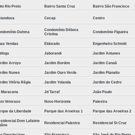
to Rio Preto
Bairro Santa Cruz
Bairro São Francisco
tanduva
Cecap
Centro
Condomínio Débora
ndomínio Dahma
Condomínio Figueira
Cristina
as Vendas
Eldorado
Engenheiro Schmitt
itiinga
Jaborandi
Jardim Antunes
rdim Arroyo
Jardim Bordon
Jardim Canaã
rdim Nunes
Jardim Ouro Verde
Jardim Planalto
rdim Vitória Régia
Jardim Yolanda
Jardim do Cedro
 Maracana
Jd Tarraf
João Paulo
to Vetoraso
Novo Horizonte
Palestra
rque da Liberdade
Parque das Aroeiras 1
Parque das Aroeiras 2
sidencial Dom Lafaiete
Residencial Palestra
Residencial St Cruz
bâno
o Deocleciano
São Francisco
São José do Rio Preto