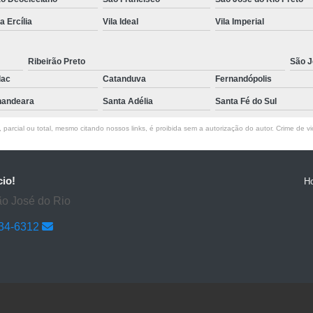
la Ercília
Vila Ideal
Vila Imperial
Ribeirão Preto
São J
lac
Catanduva
Fernandópolis
andeara
Santa Adélia
Santa Fé do Sul
parcial ou total, mesmo citando nossos links, é proibida sem a autorização do autor. Crime de vi
cio!
H
ão José do Rio
634-6312