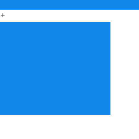
(17) 3223-4204
(17) 99634-6312
orretiva de Ar Condicionado
ção de Ar Condicionado
ondicionado com Reposição de Peças
 de Ar Condicionado Mensal
ondicionado São José do Rio Preto
 de Ar Condicionado Split
 Ar Condicionado Vila Maceno
iva e Corretiva de Ar Condicionado
utenção de Ar Condicionado
reventiva Ar Condicionado
nção de Ar Condicionado