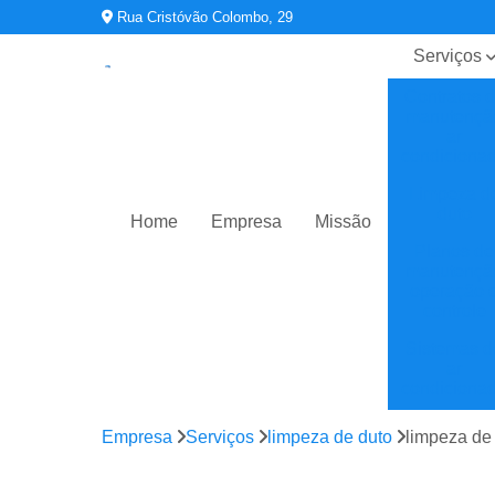
Rua Cristóvão Colombo, 29
Serviços
Contratos 
manutençã
ar
condiciona
Limpeza d
duto
Home
Empresa
Missão
Planos de
manutençã
operação 
controle
Sistemas d
ar
condiciona
Sistemas d
Empresa
Serviços
limpeza de duto
limpeza de
climatizaç