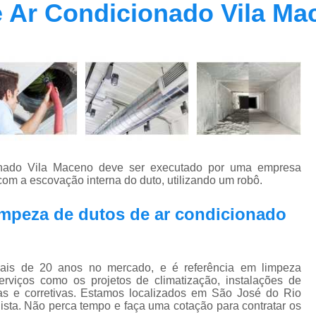
 Ar Condicionado Vila Ma
Contrato Prestação de Serviços Manute
Limpeza de Dutos Ar Condicionado C
Limpeza de Dutos
Limpeza de Dutos de Ar Cond
Limpeza de Dutos de Ar Condicionado Vi
Limpeza de Dutos e Coifas
Limpeza de Dut
Limpeza Dutos Ar Condicionado
Limpe
onado Vila Maceno deve ser executado por uma empresa
Plano de Manutenção de Ar Condicionado
om a escovação interna do duto, utilizando um robô.
Plano de Manutenção Operação
impeza de dutos de ar condicionado
Plano Manutenção Ar Condic
Pmoc Ar Condicionado Central
Pmoc
 de 20 anos no mercado, e é referência em limpeza
Pmoc Ar Condicionado Vila Ma
erviços como os projetos de climatização, instalações de
 e corretivas. Estamos localizados em São José do Rio
Pmoc para Ar Condicionado
Pmoc P
lista. Não perca tempo e faça uma cotação para contratar os