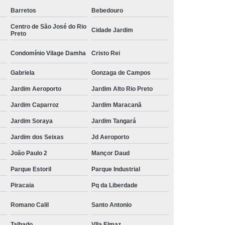
Barretos
Bebedouro
quanto custa limpeza de dutos industriais Santa Fé do
Sul
Centro de São José do Rio
Cidade Jardim
Preto
limpeza de dutos e coifas Vila Italia
Condomínio Vilage Damha
Cristo Rei
limpeza duto ar valores Vivendas
Gabriela
Gonzaga de Campos
limpeza dutos ar condicionado valores Jardim Morumbi
Jardim Aeroporto
Jardim Alto Rio Preto
quanto custa limpeza de dutos e coifas Gabriela
Jardim Caparroz
Jardim Maracanã
Jardim Soraya
Jardim Tangará
quanto custa limpeza dutos ar condicionado Parque
Industrial
Jardim dos Seixas
Jd Aeroporto
limpeza de dutos de ar condicionado valores Santo
João Paulo 2
Mançor Daud
Antônio
Parque Estoril
Parque Industrial
limpeza de dutos robotizada Jardim Maracanã
Piracaia
Pq da Liberdade
limpeza de dutos e coifas valores Condomínio Vilage
Romano Calil
Santo Antonio
Damha
Talhado
VIla Elmaz