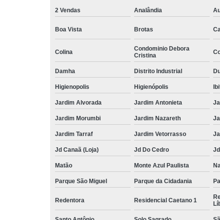
2 Vendas
Analândia
Au
Boa Vista
Brotas
Ca
Condominio Debora
Colina
Co
Cristina
Damha
Distrito Industrial
Du
Higienopolis
Higienópolis
Ib
Jardim Alvorada
Jardim Antonieta
Ja
Jardim Morumbi
Jardim Nazareth
Ja
Jardim Tarraf
Jardim Vetorrasso
Ja
Jd Canaã (Loja)
Jd Do Cedro
Jd
Matão
Monte Azul Paulista
Na
Parque São Miguel
Parque da Cidadania
Pa
Re
Redentora
Residencial Caetano 1
Lí
Santo Antônio
Solo Sagrado
Sã