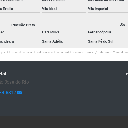
la Ercília
Vila Ideal
Vila Imperial
Ribeirão Preto
São J
lac
Catanduva
Fernandópolis
andeara
Santa Adélia
Santa Fé do Sul
parcial ou total, mesmo citando nossos links, é proibida sem a autorização do autor. Crime de vi
cio!
H
ão José do Rio
634-6312