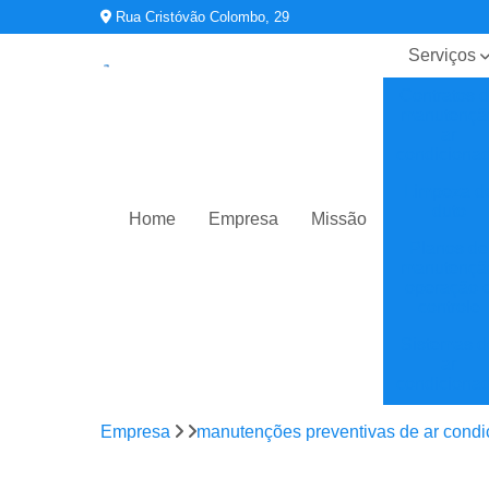
Rua Cristóvão Colombo, 29
Serviços
Contratos 
manutençã
ar
condiciona
Limpeza d
duto
Home
Empresa
Missão
Planos de
manutençã
operação 
controle
Sistemas d
ar
condiciona
Sistemas d
Empresa
manutenções preventivas de ar cond
climatizaç