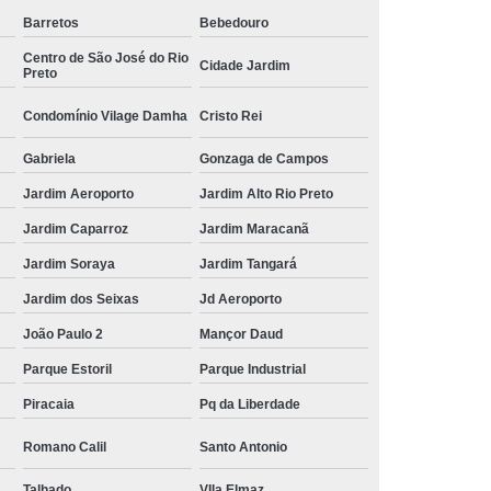
Barretos
Bebedouro
manutenção preventiva e corretiva ar condicionado
valor Jardim Antonieta
Centro de São José do Rio
Cidade Jardim
Preto
preço de manutenção preventiva de ar condicionado
Catanduva
Condomínio Vilage Damha
Cristo Rei
manutenção preventiva de ar condicionado valor Nato
Gabriela
Gonzaga de Campos
Vetoraso
Jardim Aeroporto
Jardim Alto Rio Preto
ar condicionado manutenção preventiva Jardim Ouro
Jardim Caparroz
Jardim Maracanã
Verde
Jardim Soraya
Jardim Tangará
preço de manutenção preventiva e corretiva ar
condicionado São José do Rio Preto
Jardim dos Seixas
Jd Aeroporto
João Paulo 2
Mançor Daud
serviços de manutenção preventiva e corretiva de ar
condicionado Condomínio Figueira
Parque Estoril
Parque Industrial
preço de manutenção preventiva e corretiva de ar
Piracaia
Pq da Liberdade
condicionado Solo Sagrado
Romano Calil
Santo Antonio
serviços de manutenção preventiva e corretiva de ar
condicionado Vila Ercília
Talhado
VIla Elmaz