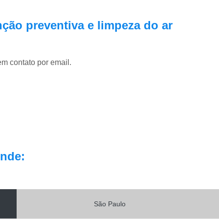
Pmoc Plano de Manutenção Opera
Retrofit de Sistema de Ar Condic
ção preventiva e limpeza do ar
Sistema Ar Condicionado São José do Rio P
Sistema de Ar Condicionado
em contato por email.
Sistema de Ar Condicionado Retrof
Sistema de Dutos de Ar Condicionado
Sistema Vrf Ar Condicionado
Sistema Central de Climatiza
Sistema de Climatização Automatizad
Sistema de Climatização de Laboratór
nde:
Sistema de Climatização Hospitalar
Sistema de Climatização São José do Rio P
Sistema de Climatização Vrf
São Paulo