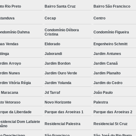
to Rio Preto
Bairro Santa Cruz
Bairro São Francisco
tanduva
Cecap
Centro
Condomínio Débora
ndomínio Dahma
Condomínio Figueira
Cristina
as Vendas
Eldorado
Engenheiro Schmitt
itiinga
Jaborandi
Jardim Antunes
rdim Arroyo
Jardim Bordon
Jardim Canaã
rdim Nunes
Jardim Ouro Verde
Jardim Planalto
rdim Vitória Régia
Jardim Yolanda
Jardim do Cedro
 Maracana
Jd Tarraf
João Paulo
to Vetoraso
Novo Horizonte
Palestra
rque da Liberdade
Parque das Aroeiras 1
Parque das Aroeiras 2
sidencial Dom Lafaiete
Residencial Palestra
Residencial St Cruz
bâno
o Deocleciano
São Francisco
São José do Rio Preto