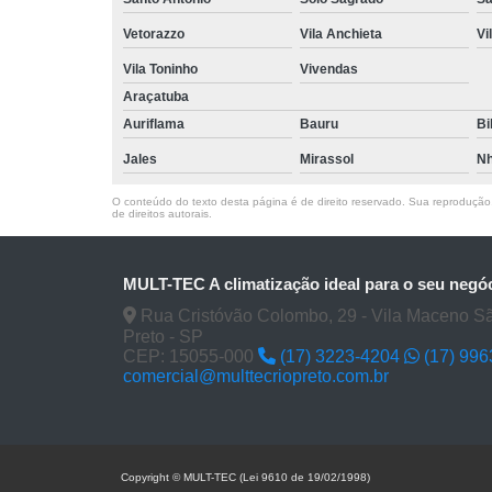
Vetorazzo
Vila Anchieta
Vi
Vila Toninho
Vivendas
Araçatuba
Auriflama
Bauru
Bi
Jales
Mirassol
Nh
O conteúdo do texto desta página é de direito reservado. Sua reprodução, 
de direitos autorais
.
MULT-TEC A climatização ideal para o seu negó
Rua Cristóvão Colombo, 29 - Vila Maceno S
Preto - SP
CEP: 15055-000
(17) 3223-4204
(17) 99
comercial@multtecriopreto.com.br
Copyright © MULT-TEC (Lei 9610 de 19/02/1998)