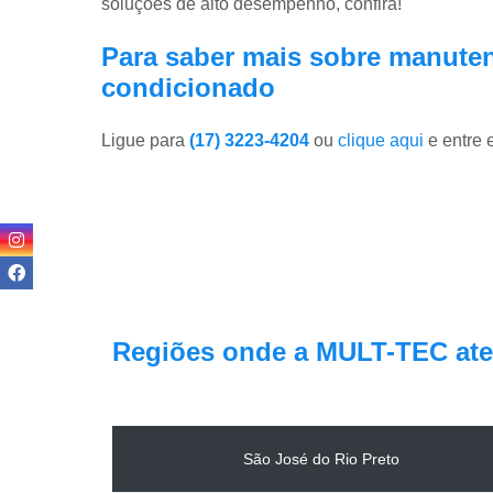
soluções de alto desempenho, confira!
Para saber mais sobre manuten
condicionado
Ligue para
(17) 3223-4204
ou
clique aqui
e entre 
Regiões onde a MULT-TEC ate
São José do Rio Preto