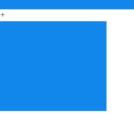
(17) 3223-4204
(17) 99634-6312
orretiva de Ar Condicionado
ção de Ar Condicionado
ondicionado com Reposição de Peças
 de Ar Condicionado Mensal
ondicionado São José do Rio Preto
 de Ar Condicionado Split
 Ar Condicionado Vila Maceno
iva e Corretiva de Ar Condicionado
utenção de Ar Condicionado
reventiva Ar Condicionado
nção de Ar Condicionado