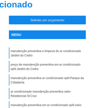
icionado
nção Ar Condicionado
Limpeza de Dutos
entral
Limpeza de Dutos com Robô
 de Ar Condicionado
Solicite um orçamento
icionado São José do Rio Preto
MENU
la Maceno
Limpeza de Dutos de Exaustão
os Industriais
Limpeza de Dutos Robotizada
manutenção preventiva e limpeza do ar condicionado
za Robotizada de Dutos de Ar Condicionado
Jardim do Cedro
Plano de Manutenção Operação e Controle
preço de manutenção preventiva em ar condicionado
 e Controle para Ar Condicionado
split Jardim do Cedro
ionado
Pmoc Ar Condicionado
manutenção preventiva ar condicionado split Parque da
Cidadania
 Ar Condicionado São José do Rio Preto
ar condicionado manutenção preventiva valor
ceno
Pmoc de Ar Condicionado
Residencial St Cruz
lano de Manutenção Operação e Controle
manutenção preventiva em ar condicionado split valor