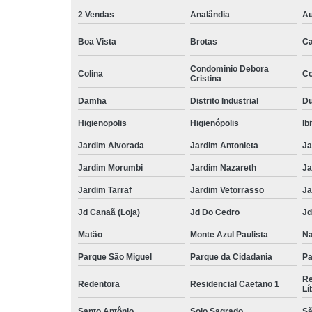
2 Vendas
Analândia
Au
Boa Vista
Brotas
Ca
Condominio Debora
Colina
Co
Cristina
Damha
Distrito Industrial
Du
Higienopolis
Higienópolis
Ib
Jardim Alvorada
Jardim Antonieta
Ja
Jardim Morumbi
Jardim Nazareth
Ja
Jardim Tarraf
Jardim Vetorrasso
Ja
Jd Canaã (Loja)
Jd Do Cedro
Jd
Matão
Monte Azul Paulista
Na
Parque São Miguel
Parque da Cidadania
Pa
Re
Redentora
Residencial Caetano 1
Lí
Santo Antônio
Solo Sagrado
Sã