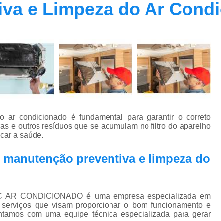
iva e Limpeza do Ar Cond
Contrato Prestação de Serviços Manute
Limpeza de Dutos Ar Condicionado C
Limpeza de Dutos
Limpeza de Dutos de Ar Cond
Limpeza de Dutos de Ar Condicionado Vi
Limpeza de Dutos e Coifas
Limpeza de Dut
Limpeza Dutos Ar Condicionado
Limpe
 ar condicionado é fundamental para garantir o correto
Plano de Manutenção de Ar Condicionado
as e outros resíduos que se acumulam no filtro do aparelho
car a saúde.
Plano de Manutenção Operação
a manutenção preventiva e limpeza do
Plano Manutenção Ar Condic
Pmoc Ar Condicionado Central
Pmoc
Pmoc Ar Condicionado Vila Ma
EC AR CONDICIONADO é uma empresa especializada em
 serviços que visam proporcionar o bom funcionamento e
Pmoc para Ar Condicionado
Pmoc P
ntamos com uma equipe técnica especializada para gerar