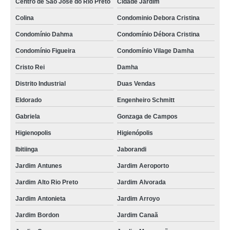
Centro de São José do Rio Preto
Cidade Jardim
Colina
Condominio Debora Cristina
Condomínio Dahma
Condomínio Débora Cristina
Condomínio Figueira
Condomínio Vilage Damha
Cristo Rei
Damha
Distrito Industrial
Duas Vendas
Eldorado
Engenheiro Schmitt
Gabriela
Gonzaga de Campos
Higienopolis
Higienópolis
Ibitiinga
Jaborandi
Jardim Antunes
Jardim Aeroporto
Jardim Alto Rio Preto
Jardim Alvorada
Jardim Antonieta
Jardim Arroyo
Jardim Bordon
Jardim Canaã