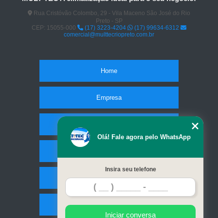
Rua Cristóvão Colombo, 29 - Vila Maceno São José do Rio
Preto - SP
CEP: 15055-000
(17) 3223-4204
(17) 99634-6312
comercial@multtecriopreto.com.br
Home
Empresa
Missão
Olá! Fale agora pelo WhatsApp
Serviços
Insira seu telefone
Contato
Mapa do site
Iniciar conversa