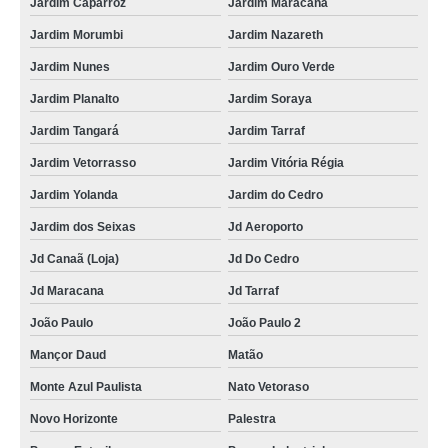
Jardim Caparroz
Jardim Maracanã
Jardim Morumbi
Jardim Nazareth
Jardim Nunes
Jardim Ouro Verde
Jardim Planalto
Jardim Soraya
Jardim Tangará
Jardim Tarraf
Jardim Vetorrasso
Jardim Vitória Régia
Jardim Yolanda
Jardim do Cedro
Jardim dos Seixas
Jd Aeroporto
Jd Canaã (Loja)
Jd Do Cedro
Jd Maracana
Jd Tarraf
João Paulo
João Paulo 2
Mançor Daud
Matão
Monte Azul Paulista
Nato Vetoraso
Novo Horizonte
Palestra