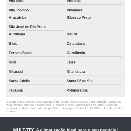
Vila Italia
Vila Itália
Vila Toninho
Vivendas
Araçatuba
Ribeirão Preto
São José do Rio Preto
Auriflama
Bauru
Bilac
Catanduva
Fernandópolis
Guzolândia
Ibirá
Jales
Mirassol
Nhandeara
Santa Adélia
Santa Fé do Sul
Tabapuã
Votuporanga
O conteúdo do texto desta página é de direito reservado. Sua reprodução, parcial ou
total, mesmo citando nossos links, é proibida sem a autorização do autor. Crime de
violação de direito autoral – artigo 184 do Código Penal –
Lei 9610/98 - Lei de direitos
autorais
.
MULT-TEC A climatização ideal para o seu negócio!