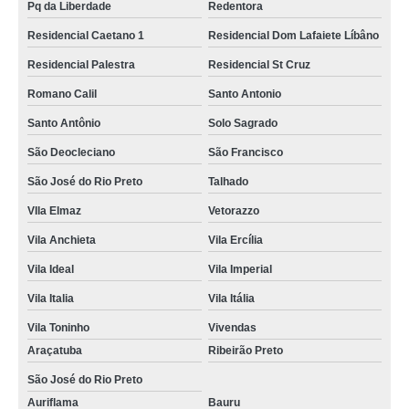
Pq da Liberdade
Redentora
Residencial Caetano 1
Residencial Dom Lafaiete Líbâno
Residencial Palestra
Residencial St Cruz
Romano Calil
Santo Antonio
Santo Antônio
Solo Sagrado
São Deocleciano
São Francisco
São José do Rio Preto
Talhado
VIla Elmaz
Vetorazzo
Vila Anchieta
Vila Ercília
Vila Ideal
Vila Imperial
Vila Italia
Vila Itália
Vila Toninho
Vivendas
Araçatuba
Ribeirão Preto
São José do Rio Preto
Auriflama
Bauru