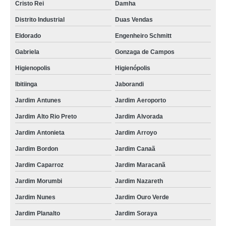
Cristo Rei
Damha
Distrito Industrial
Duas Vendas
Eldorado
Engenheiro Schmitt
Gabriela
Gonzaga de Campos
Higienopolis
Higienópolis
Ibitiinga
Jaborandi
Jardim Antunes
Jardim Aeroporto
Jardim Alto Rio Preto
Jardim Alvorada
Jardim Antonieta
Jardim Arroyo
Jardim Bordon
Jardim Canaã
Jardim Caparroz
Jardim Maracanã
Jardim Morumbi
Jardim Nazareth
Jardim Nunes
Jardim Ouro Verde
Jardim Planalto
Jardim Soraya