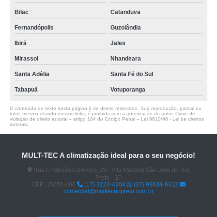
Bilac
Catanduva
Fernandópolis
Guzolândia
Ibirá
Jales
Mirassol
Nhandeara
Santa Adélia
Santa Fé do Sul
Tabapuã
Votuporanga
O conteúdo do texto desta página é de direito reservado. Sua reprodução, parcial ou
total, mesmo citando nossos links, é proibida sem a autorização do autor. Crime de
violação de direito autoral – artigo 184 do Código Penal –
Lei 9610/98 - Lei de direitos
autorais
.
MULT-TEC A climatização ideal para o seu negócio!
Rua Cristóvão Colombo, 29 - Vila Maceno São José do Rio
Preto - SP
CEP: 15055-000
(17) 3223-4204
(17) 99634-6312
comercial@multtecriopreto.com.br