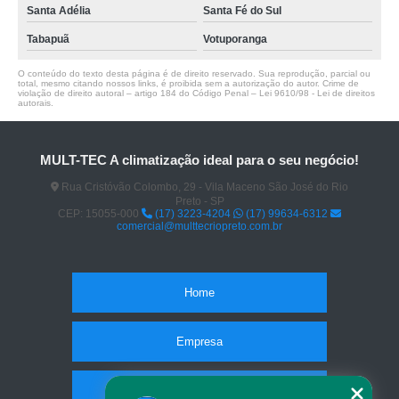
Santa Adélia
Santa Fé do Sul
Tabapuã
Votuporanga
O conteúdo do texto desta página é de direito reservado. Sua reprodução, parcial ou
total, mesmo citando nossos links, é proibida sem a autorização do autor. Crime de
violação de direito autoral – artigo 184 do Código Penal –
Lei 9610/98 - Lei de direitos
autorais
.
MULT-TEC A climatização ideal para o seu negócio!
Rua Cristóvão Colombo, 29 - Vila Maceno São José do Rio
Preto - SP
CEP: 15055-000
(17) 3223-4204
(17) 99634-6312
comercial@multtecriopreto.com.br
Home
Empresa
Missão