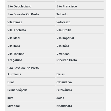
São Deocleciano
São Francisco
São José do Rio Preto
Talhado
VIla Elmaz
Vetorazzo
Vila Anchieta
Vila Ercília
Vila Ideal
Vila Imperial
Vila Italia
Vila Itália
Vila Toninho
Vivendas
Araçatuba
Ribeirão Preto
São José do Rio Preto
Auriflama
Bauru
Bilac
Catanduva
Fernandópolis
Guzolândia
Ibirá
Jales
Mirassol
Nhandeara